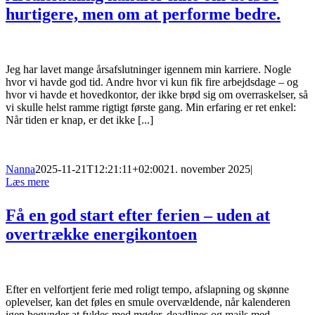
hurtigere, men om at performe bedre.
Jeg har lavet mange årsafslutninger igennem min karriere. Nogle
hvor vi havde god tid. Andre hvor vi kun fik fire arbejdsdage – og
hvor vi havde et hovedkontor, der ikke brød sig om overraskelser, så
vi skulle helst ramme rigtigt første gang. Min erfaring er ret enkel:
Når tiden er knap, er det ikke [...]
Nanna
2025-11-21T12:21:11+02:00
21. november 2025
|
Læs mere
Få en god start efter ferien – uden at
overtrække energikontoen
Efter en velfortjent ferie med roligt tempo, afslapning og skønne
oplevelser, kan det føles en smule overvældende, når kalenderen
igen begynder at fyldes med møder, deadlines og mails med