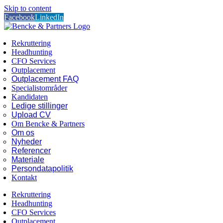
Skip to content
Facebook
LinkedIn
Rekruttering
Headhunting
CFO Services
Outplacement
Outplacement FAQ
Specialistområder
Kandidaten
Ledige stillinger
Upload CV
Om Bencke & Partners
Om os
Nyheder
Referencer
Materiale
Persondatapolitik
Kontakt
Rekruttering
Headhunting
CFO Services
Outplacement