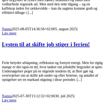
vedhæftede regneark ud. Men med den rette tilgang – og en
kaffekop inden for rækkevidde – kan du sagtens komme godt og
effektivt tilbage i [...]
Nanna
2025-08-05T14:36:56+02:00
5. august 2025
|
Læs mere
Lysten til at skifte job stiger i ferien!
Ferie betyder afslapning, refleksion og fornyet energi. Men for rigtig
mange er det også en tid, hvor tanker om jobskifte begynder at spire.
Undersøgelser peger på en stigende tendens til, at flere gør sig
overvejelser om at skifte job under og efter ferierne, og antallet af
opsigelser ser en markant stigning i disse perioder. [...]
Nanna
2025-07-30T15:12:32+02:00
30. juli 2025
|
Læs mere