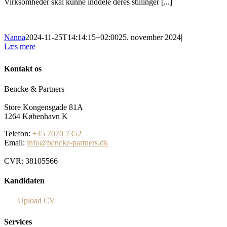
Virksomheder skal kunne inddele deres stillinger [...]
Nanna
2024-11-25T14:14:15+02:00
25. november 2024
|
Læs mere
Kontakt os
Bencke & Partners
Store Kongensgade 81A
1264 København K
Telefon:
+45 7070 7352
Email:
info@bencke-partners.dk
CVR: 38105566
Kandidaten
Upload CV
Services