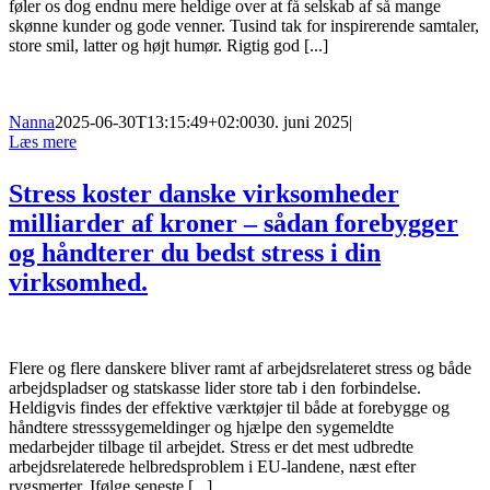
føler os dog endnu mere heldige over at få selskab af så mange
skønne kunder og gode venner. Tusind tak for inspirerende samtaler,
store smil, latter og højt humør. Rigtig god [...]
Nanna
2025-06-30T13:15:49+02:00
30. juni 2025
|
Læs mere
Stress koster danske virksomheder
milliarder af kroner – sådan forebygger
og håndterer du bedst stress i din
virksomhed.
Flere og flere danskere bliver ramt af arbejdsrelateret stress og både
arbejdspladser og statskasse lider store tab i den forbindelse.
Heldigvis findes der effektive værktøjer til både at forebygge og
håndtere stresssygemeldinger og hjælpe den sygemeldte
medarbejder tilbage til arbejdet. Stress er det mest udbredte
arbejdsrelaterede helbredsproblem i EU-landene, næst efter
rygsmerter. Ifølge seneste [...]