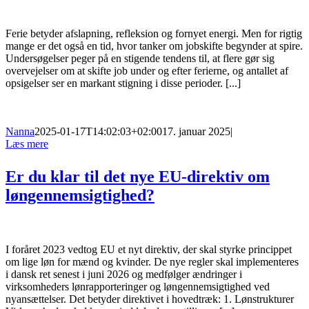
Ferie betyder afslapning, refleksion og fornyet energi. Men for rigtig
mange er det også en tid, hvor tanker om jobskifte begynder at spire.
Undersøgelser peger på en stigende tendens til, at flere gør sig
overvejelser om at skifte job under og efter ferierne, og antallet af
opsigelser ser en markant stigning i disse perioder. [...]
Nanna
2025-01-17T14:02:03+02:00
17. januar 2025
|
Læs mere
Er du klar til det nye EU-direktiv om
løngennemsigtighed?
I foråret 2023 vedtog EU et nyt direktiv, der skal styrke princippet
om lige løn for mænd og kvinder. De nye regler skal implementeres
i dansk ret senest i juni 2026 og medfølger ændringer i
virksomheders lønrapporteringer og løngennemsigtighed ved
nyansættelser. Det betyder direktivet i hovedtræk: 1. Lønstrukturer