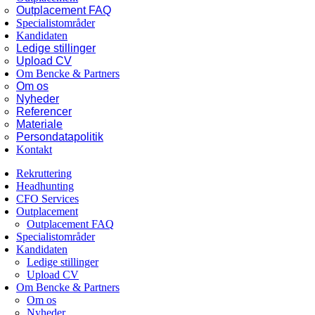
Outplacement FAQ
Specialistområder
Kandidaten
Ledige stillinger
Upload CV
Om Bencke & Partners
Om os
Nyheder
Referencer
Materiale
Persondatapolitik
Kontakt
Rekruttering
Headhunting
CFO Services
Outplacement
Outplacement FAQ
Specialistområder
Kandidaten
Ledige stillinger
Upload CV
Om Bencke & Partners
Om os
Nyheder