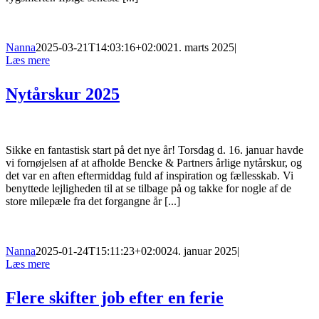
Nanna
2025-03-21T14:03:16+02:00
21. marts 2025
|
Læs mere
Nytårskur 2025
Sikke en fantastisk start på det nye år! Torsdag d. 16. januar havde
vi fornøjelsen af at afholde Bencke & Partners årlige nytårskur, og
det var en aften eftermiddag fuld af inspiration og fællesskab. Vi
benyttede lejligheden til at se tilbage på og takke for nogle af de
store milepæle fra det forgangne år [...]
Nanna
2025-01-24T15:11:23+02:00
24. januar 2025
|
Læs mere
Flere skifter job efter en ferie