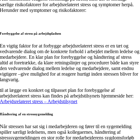
særlige risikofaktorer for arbejdsrelateret stress og symptomer herpå.
Herunder med symptomer og risikofaktorer:
Forebyggelse af stress på arbejdspladsen
En vigtig faktor for at forbygge arbejdsrelateret stress er en tæt og
vedvarende dialog om de konkrete forhold i arbejdet mellem ledelse og
medarbejdere. En klar plan for forebyggelse og håndtering af stress
altid at foretrække, da klare retningslinjer og procedurer både kan styre
den vedvarende dialog mellem ledelse og medarbejdere, samt endnu
vigtigere –give mulighed for at reagere hurtigt inden stressen bliver for
langvarig.
til at lægge en konkret og tilpasset plan for forebyggelse af
arbejdsrelateret stress kan findes på arbejdstilsynets hjemmeside her:
Arbejdsrelateret stress – Arbejdstilsynet
Håndtering af en stresssygemelding
Når stressen har sat sig i medarbejderen og fører til en sygemelding
spiller særligt ledelsens, men også kollegaernes, håndtering af
stresssygemeldingen en stor rolle for medarbejderens sygdomsforløb