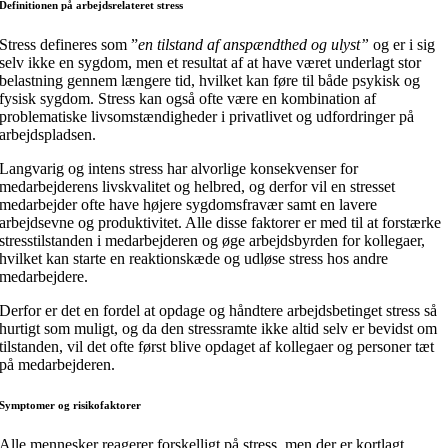
Definitionen på arbejdsrelateret stress
Stress defineres som ”
en tilstand af anspændthed og ulyst”
og er i sig
selv ikke en sygdom, men et resultat af at have været underlagt stor
belastning gennem længere tid, hvilket kan føre til både psykisk og
fysisk sygdom. Stress kan også ofte være en kombination af
problematiske livsomstændigheder i privatlivet og udfordringer på
arbejdspladsen.
Langvarig og intens stress har alvorlige konsekvenser for
medarbejderens livskvalitet og helbred, og derfor vil en stresset
medarbejder ofte have højere sygdomsfravær samt en lavere
arbejdsevne og produktivitet. Alle disse faktorer er med til at forstærke
stresstilstanden i medarbejderen og øge arbejdsbyrden for kollegaer,
hvilket kan starte en reaktionskæde og udløse stress hos andre
medarbejdere.
Derfor er det en fordel at opdage og håndtere arbejdsbetinget stress så
hurtigt som muligt, og da den stressramte ikke altid selv er bevidst om
tilstanden, vil det ofte først blive opdaget af kollegaer og personer tæt
på medarbejderen.
Symptomer og risikofaktorer
Alle mennesker reagerer forskelligt på stress, men der er kortlagt