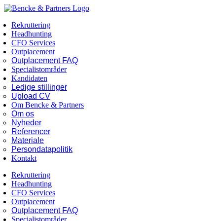
Skip
Facebook
LinkedIn
to
Rekruttering
content
Headhunting
CFO Services
Outplacement
Outplacement FAQ
Specialistområder
Kandidaten
Ledige stillinger
Upload CV
Om Bencke & Partners
Om os
Nyheder
Referencer
Materiale
Persondatapolitik
Kontakt
Rekruttering
Headhunting
CFO Services
Outplacement
Outplacement FAQ
Specialistområder