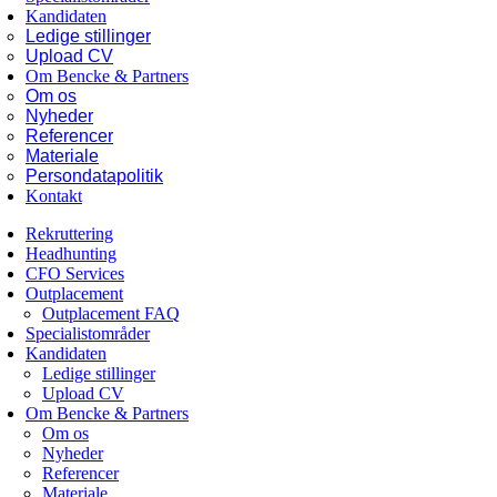
Kandidaten
Ledige stillinger
Upload CV
Om Bencke & Partners
Om os
Nyheder
Referencer
Materiale
Persondatapolitik
Kontakt
Rekruttering
Headhunting
CFO Services
Outplacement
Outplacement FAQ
Specialistområder
Kandidaten
Ledige stillinger
Upload CV
Om Bencke & Partners
Om os
Nyheder
Referencer
Materiale