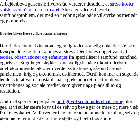
Arbejderbevægelsens Erhvervsråd vurderer desuden, at
stress koster
statskassen 55 mia. kr. om året
. Stress er således blevet et
samfundsproblem, der med en nedbringelse både vil styrke os mentalt
og økonomisk.
Hvorfor bliver flere og flere ramte af stress?
Der findes endnu ikke noget egentlig videnskabelig data, der påviser
hvorfor
flere og flere rammes af stress. Der findes dog et væld af
teorier, observationer og erfaringer
fra specialister i samfund, sundhed
og trivsel. Stigningen skyldes sandsynligvis både ukontrollerbare
udefrakommende faktorer i verdenssituationen, såsom Corona-
pandemien, krig og økonomisk usikkerhed. Dertil kommer en stigende
tendens til at være konstant ”på” og eksponeret for stimuli via
smartphones og sociale medier, som giver ringe plads til ro og
restitution.
Andre eksperter peger på en
hurtigt voksende individualisering
, der
gør, at vi stiller større krav til os selv og bevæger os mere og mere væk
fra fællesskabet. Vi forventer i højere grad at kunne klare alting selv og
glemmer eller undlader at finde støtte og hjælp hos andre.