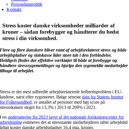
Persondatapolitik
Kontakt
Stress koster danske virksomheder milliarder af
kroner – sådan forebygger og håndterer du bedst
stress i din virksomhed.
Flere og flere danskere bliver ramt af arbejdsrelateret stress og både
arbejdspladser og statskasse lider store tab i den forbindelse.
Heldigvis findes der effektive værktøjer til både at forebygge og
håndtere stresssygemeldinger og hjælpe den sygemeldte medarbejder
tilbage til arbejdet.
Stress er det mest udbredte arbejdsrelaterede helbredsproblem i EU-
landene, næst efter rygsmerter. Ifølge seneste
data fra Statens Institut
for Folkesundhed,
er antallet af personer med høj score på
stressskalaen steget fra 13,3% i 2013 til 209% i 2021.
I en
undersøgelse fra 2023 lavet af det nationale forskningscenter for
arbejdsmiljø
estimeres det at stressramte medarbejderes tabte arbejdstid
årligt koster danske arbejdspladser 16,4 mia. kroner.