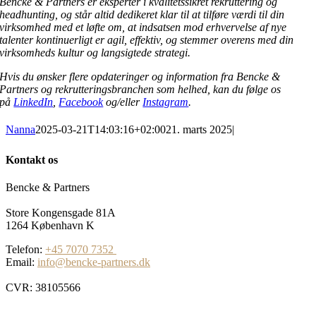
Bencke & Partners er eksperter i kvalitetssikret rekruttering og
headhunting, og står altid dedikeret klar til at tilføre værdi til din
virksomhed med et løfte om, at indsatsen mod erhvervelse af nye
talenter kontinuerligt er agil, effektiv, og stemmer overens med din
virksomheds kultur og langsigtede strategi.
Hvis du ønsker flere opdateringer og information fra Bencke &
Partners og rekrutteringsbranchen som helhed, kan du følge os
på
LinkedIn
,
Facebook
og/eller
Instagram
.
Nanna
2025-03-21T14:03:16+02:00
21. marts 2025
|
Kontakt os
Bencke & Partners
Store Kongensgade 81A
1264 København K
Telefon:
+45 7070 7352
Email:
info@bencke-partners.dk
CVR: 38105566