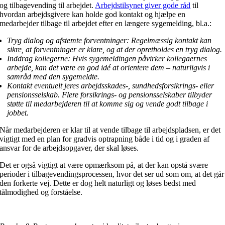
og tilbagevending til arbejdet.
Arbejdstilsynet giver gode råd
til
hvordan arbejdsgivere kan holde god kontakt og hjælpe en
medarbejder tilbage til arbejdet efter en længere sygemelding, bl.a.:
Tryg dialog og afstemte forventninger: Regelmæssig kontakt kan
sikre, at forventninger er klare, og at der opretholdes en tryg dialog.
Inddrag kollegerne: Hvis sygemeldingen påvirker kollegaernes
arbejde, kan det være en god idé at orientere dem – naturligvis i
samråd med den sygemeldte.
Kontakt eventuelt jeres arbejdsskades-, sundhedsforsikrings- eller
pensionsselskab. Flere forsikrings- og pensionsselskaber tilbyder
støtte til medarbejderen til at komme sig og vende godt tilbage i
jobbet.
Når medarbejderen er klar til at vende tilbage til arbejdspladsen, er det
vigtigt med en plan for gradvis optrapning både i tid og i graden af
ansvar for de arbejdsopgaver, der skal løses.
Det er også vigtigt at være opmærksom på, at der kan opstå svære
perioder i tilbagevendingsprocessen, hvor det ser ud som om, at det går
den forkerte vej. Dette er dog helt naturligt og løses bedst med
tålmodighed og forståelse.