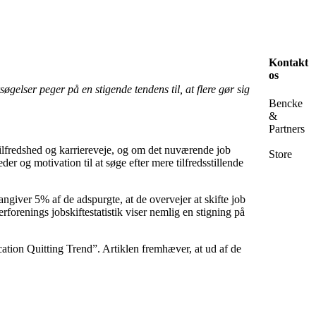
Kontakt
os
øgelser peger på en stigende tendens til, at flere gør sig
Bencke
&
Partners
tilfredshed og karriereveje, og om det nuværende job
Store
er og motivation til at søge efter mere tilfredsstillende
angiver 5% af de adspurgte, at de overvejer at skifte job
forenings jobskiftestatistik viser nemlig en stigning på
ation Quitting Trend”. Artiklen fremhæver, at ud af de