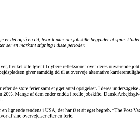
e er det også en tid, hvor tanker om jobskifte begynder at spire. Unders
ser ser en markant stigning i disse perioder.
ver, hvilket ofte fører til dybere refleksioner over deres nuværende job
dspladsen giver samtidig tid til at overveje alternative karrieremulighed
fter de store ferier samt et øget antal opsigelser. I deres undersøgelse 
ten 20%. Mange af dem ender endda i reelle jobskifte. Dansk Arbejdsgiver
l.
 en lignende tendens i USA, der har fået sit eget begreb, “The Post-Vac
r af sine overvejelser efter en ferie.