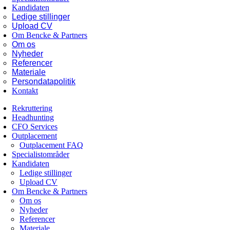
Kandidaten
Ledige stillinger
Upload CV
Om Bencke & Partners
Om os
Nyheder
Referencer
Materiale
Persondatapolitik
Kontakt
Rekruttering
Headhunting
CFO Services
Outplacement
Outplacement FAQ
Specialistområder
Kandidaten
Ledige stillinger
Upload CV
Om Bencke & Partners
Om os
Nyheder
Referencer
Materiale