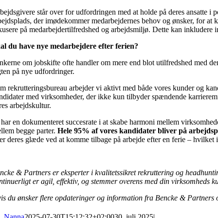
bejdsgivere står over for udfordringen med at holde på deres ansatte i p
bejdsplads, der imødekommer medarbejdernes behov og ønsker, for at kunn
kusere på medarbejdertilfredshed og arbejdsmiljø. Dette kan inkludere i
al du have nye medarbejdere efter ferien?
nkerne om jobskifte ofte handler om mere end blot utilfredshed med de
gten på nye udfordringer.
m rekrutteringsbureau arbejder vi aktivt med både vores kunder og kandi
ndidater med virksomheder, der ikke kun tilbyder spændende karrieremul
res arbejdskultur.
 har en dokumenteret succesrate i at skabe harmoni mellem virksomheder
llem begge parter.
Hele
95% af vores kandidater bliver på arbejdsp
er deres glæde ved at komme tilbage på arbejde efter en ferie – hvilket i
ncke & Partners er eksperter i kvalitetssikret rekruttering og headhunting
ntinuerligt er agil, effektiv, og stemmer overens med din virksomheds ku
is du ønsker flere opdateringer og information fra Bencke & Partners 
Nanna
2025-07-30T15:12:32+02:00
30. juli 2025
|