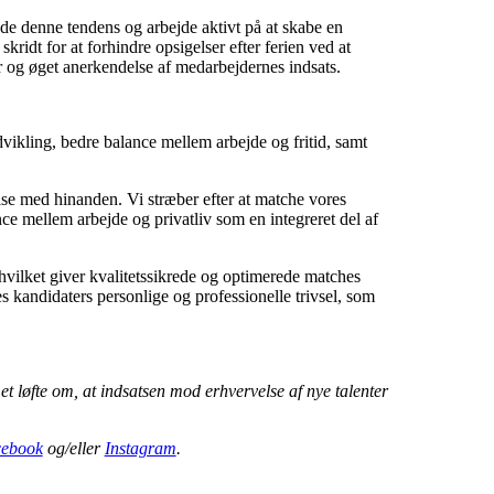
nde denne tendens og arbejde aktivt på at skabe en
idt for at forhindre opsigelser efter ferien ved at
r og øget anerkendelse af medarbejdernes indsats.
ikling, bedre balance mellem arbejde og fritid, samt
lse med hinanden. Vi stræber efter at matche vores
e mellem arbejde og privatliv som en integreret del af
hvilket giver kvalitetssikrede og optimerede matches
es kandidaters personlige og professionelle trivsel, som
 et løfte om, at indsatsen mod erhvervelse af nye talenter
ebook
og/eller
Instagram
.