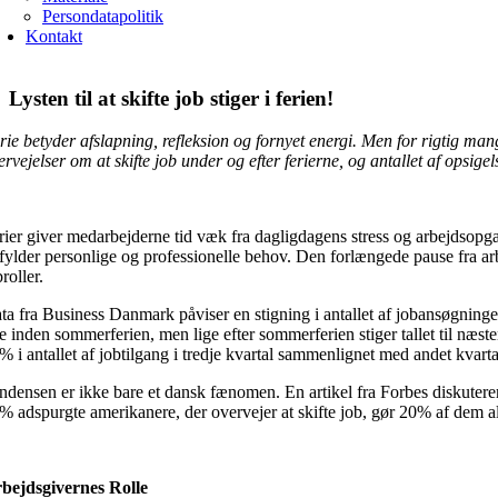
Persondatapolitik
Kontakt
Lysten til at skifte job stiger i ferien!
rie betyder afslapning, refleksion og fornyet energi. Men for rigtig mang
ervejelser om at skifte job under og efter ferierne, og antallet af opsigel
rier giver medarbejderne tid væk fra dagligdagens stress og arbejdsopga
fylder personlige og professionelle behov. Den forlængede pause fra arbej
roller.
ta fra Business Danmark påviser en stigning i antallet af jobansøgninger e
ge inden sommerferien, men lige efter sommerferien stiger tallet til næs
% i antallet af jobtilgang i tredje kvartal sammenlignet med andet kvarta
ndensen er ikke bare et dansk fænomen. En artikel fra Forbes diskuterer
% adspurgte amerikanere, der overvejer at skifte job, gør 20% af dem alvo
bejdsgivernes Rolle