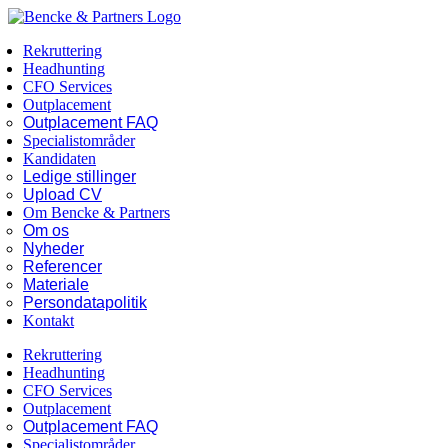
Skip
Facebook
LinkedIn
to
Rekruttering
content
Headhunting
CFO Services
Outplacement
Outplacement FAQ
Specialistområder
Kandidaten
Ledige stillinger
Upload CV
Om Bencke & Partners
Om os
Nyheder
Referencer
Materiale
Persondatapolitik
Kontakt
Rekruttering
Headhunting
CFO Services
Outplacement
Outplacement FAQ
Specialistområder