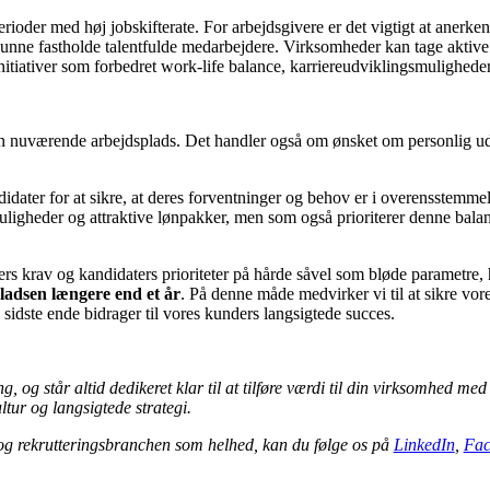
erioder med høj jobskifterate. For arbejdsgivere er det vigtigt at anerke
e fastholde talentfulde medarbejdere. Virksomheder kan tage aktive skr
nitiativer som forbedret work-life balance, karriereudviklingsmulighede
n nuværende arbejdsplads. Det handler også om ønsket om personlig udv
dater for at sikre, at deres forventninger og behov er i overensstemme
igheder og attraktive lønpakker, men som også prioriterer denne balanc
s krav og kandidaters prioriteter på hårde såvel som bløde parametre, 
ladsen længere end et år
. På denne måde medvirker vi til at sikre vor
 sidste ende bidrager til vores kunders langsigtede succes.
, og står altid dedikeret klar til at tilføre værdi til din virksomhed med
ltur og langsigtede strategi.
og rekrutteringsbranchen som helhed, kan du følge os på
LinkedIn
,
Fac