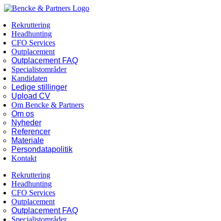
Skip
Facebook
LinkedIn
to
Rekruttering
content
Headhunting
CFO Services
Outplacement
Outplacement FAQ
Specialistområder
Kandidaten
Ledige stillinger
Upload CV
Om Bencke & Partners
Om os
Nyheder
Referencer
Materiale
Persondatapolitik
Kontakt
Rekruttering
Headhunting
CFO Services
Outplacement
Outplacement FAQ
Specialistområder