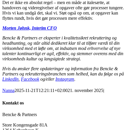
Det er ikke en absolut regel – men en måde at italesætte, at
handovers og videregivelser af opgaver ofte gør processer tungere.
Hvis vi kan undgå det, skal vi. Støt også op om, at opgaver kan
flyttes rundt, hvis det gør processen mere effektiv.
Morten Jøhnk, Interim CFO
Bencke & Partners er eksperter i kvalitetssikret rekruttering og
headhunting, og står altid dedikeret klar til at tilføre værdi til din
virksomhed med et løfte om, at indsatsen mod erhvervelse af nye
talenter kontinuerligt er agil, effektiv, og stemmer overens med din
virksomheds kultur og langsigtede strategi.
Hvis du ønsker flere opdateringer og information fra Bencke &
Partners og rekrutteringsbranchen som helhed, kan du følge os på
LinkedIn
,
Facebook
og/eller
Instagram
.
Nanna
2025-11-21T12:21:11+02:00
21. november 2025
|
Kontakt os
Bencke & Partners
Store Kongensgade 81A