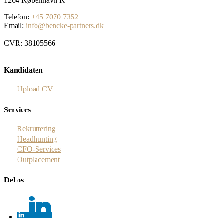
1264 København K
Telefon:
+45 7070 7352
Email:
info@bencke-partners.dk
CVR: 38105566
Kandidaten
Upload CV
Services
Rekruttering
Headhunting
CFO-Services
Outplacement
Del os