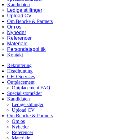
Kandidaten
Ledige stillinger
Upload CV
Om Bencke & Partners
Om os
Nyheder
Referencer
Materiale
Persondatapolitik
Kontakt
Rekruttering
Headhunting
CFO Services
Outplacement
Outplacement FAQ
Specialistområder
Kandidaten
Ledige stillinger
Upload CV
Om Bencke & Partners
Om os
Nyheder
Referencer
Materiale