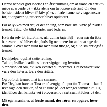
Derfor handler god ledelse i en årsafslutning om at skabe en effektiv
måde at arbejde på – ikke alene om tæt opgavestyring. Og den
bedste måde at blive effektiv på er, at lade teamet selv tage ansvar
for, at opgaver og processer bliver optimeret.
For at lykkes med det, er der en ting, som bare skal være på plads i
teamet: Tillid. Og tillid starter med lederen.
Hvis du selv tør indrømme, når du har taget fejl – eller når du ikke
har svaret – så bliver det pludselig nemmere for andre at sige det
samme. Giver man tillid får man tillid tilbage, og tillid smitter også i
teamet.
Det hjælper også at sætte retning:
Tal om, hvilke deadlines der er vigtige – og hvorfor.
Vær eksplicit om, hvilken kvalitet du forventer. Det behøver ikke
være den højeste. Bare den rigtige.
Og opfordr teamet til at tale sammen.
Fx: “Jeg kan høre, at Tina er afhængig af input fra Thomas – kan I
ikke tage den direkte, så vi er sikre på, det hænger sammen?”. Og
identificer den kritiske vej i processen og sæt særligt fokus på den.
Mit eget mantra er, at
første mand, der rører en opgave, løser
den
.