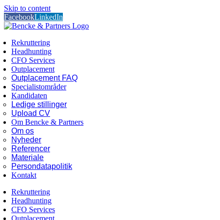
Skip to content
Facebook
LinkedIn
Rekruttering
Headhunting
CFO Services
Outplacement
Outplacement FAQ
Specialistområder
Kandidaten
Ledige stillinger
Upload CV
Om Bencke & Partners
Om os
Nyheder
Referencer
Materiale
Persondatapolitik
Kontakt
Rekruttering
Headhunting
CFO Services
Outplacement