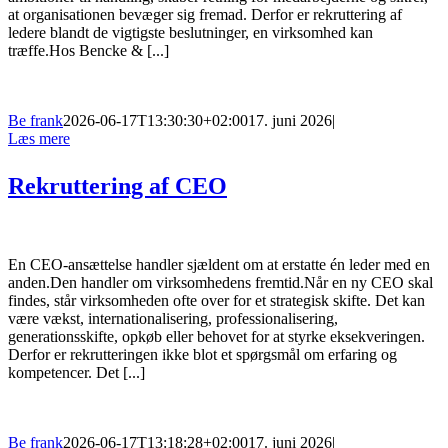
at organisationen bevæger sig fremad. Derfor er rekruttering af
ledere blandt de vigtigste beslutninger, en virksomhed kan
træffe.Hos Bencke & [...]
Be frank
2026-06-17T13:30:30+02:00
17. juni 2026
|
Læs mere
Rekruttering af CEO
En CEO-ansættelse handler sjældent om at erstatte én leder med en
anden.Den handler om virksomhedens fremtid.Når en ny CEO skal
findes, står virksomheden ofte over for et strategisk skifte. Det kan
være vækst, internationalisering, professionalisering,
generationsskifte, opkøb eller behovet for at styrke eksekveringen.
Derfor er rekrutteringen ikke blot et spørgsmål om erfaring og
kompetencer. Det [...]
Be frank
2026-06-17T13:18:28+02:00
17. juni 2026
|