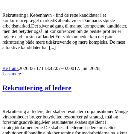
Rekruttering i København - find de rette kandidater i et
konkurrencepræget markedKøbenhavn er Danmarks største
arbejdsmarked.Det giver adgang til mange kompetente kandidater,
men det betyder også, at konkurrencen om de bedste profiler er
højere end i resten af landet.For virksomheder kan det gøre
rekruttering både mere tidskrævende og mere kompleks. De mest
attraktive kandidater har [...]
Be frank
2026-06-17T13:42:07+02:00
17. juni 2026
|
Læs mere
Rekruttering af ledere
Rekruttering af ledere, der skaber resultater i organisationenMange
virksomheder bruger betydelige ressourcer på strategi, mål og
forretningsudvikling.Men resultaterne skabes sjældent i
strategidokumenterne.De skabes af lederne.Ledere omsætter
ambitioner til handling, skaber retning for medarbejderne og sikrer,