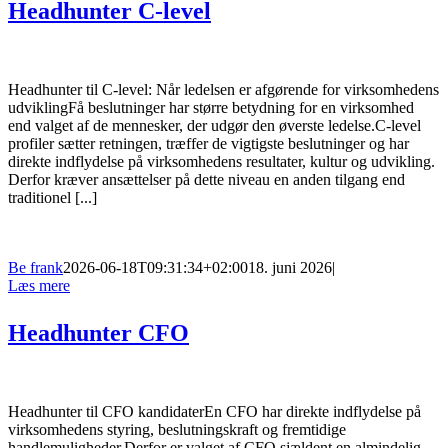
Headhunter C-level
Headhunter til C-level: Når ledelsen er afgørende for virksomhedens
udviklingFå beslutninger har større betydning for en virksomhed
end valget af de mennesker, der udgør den øverste ledelse.C-level
profiler sætter retningen, træffer de vigtigste beslutninger og har
direkte indflydelse på virksomhedens resultater, kultur og udvikling.
Derfor kræver ansættelser på dette niveau en anden tilgang end
traditionel [...]
Be frank
2026-06-18T09:31:34+02:00
18. juni 2026
|
Læs mere
Headhunter CFO
Headhunter til CFO kandidaterEn CFO har direkte indflydelse på
virksomhedens styring, beslutningskraft og fremtidige
handlemuligheder.Derfor er valget af CFO sjældent en almindelig