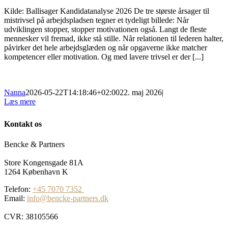
Kilde: Ballisager Kandidatanalyse 2026 De tre største årsager til
mistrivsel på arbejdspladsen tegner et tydeligt billede: Når
udviklingen stopper, stopper motivationen også. Langt de fleste
mennesker vil fremad, ikke stå stille. Når relationen til lederen halter,
påvirker det hele arbejdsglæden og når opgaverne ikke matcher
kompetencer eller motivation. Og med lavere trivsel er der [...]
Nanna
2026-05-22T14:18:46+02:00
22. maj 2026
|
Læs mere
Kontakt os
Bencke & Partners
Store Kongensgade 81A
1264 København K
Telefon:
+45 7070 7352
Email:
info@bencke-partners.dk
CVR: 38105566