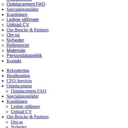
Outplacement FAQ
Specialistområder
Kandidaten
Ledige stillinger
Upload CV
Om Bencke & Partners
Om os
Nyheder
Referencer
Materiale
Persondatapolitik
Kontakt
Rekruttering
Headhunting
CFO Services
Outplacement
Outplacement FAQ
Specialistområder
Kandidaten
Ledige stillinger
Upload CV
Om Bencke & Partners
Om os
Nyheder