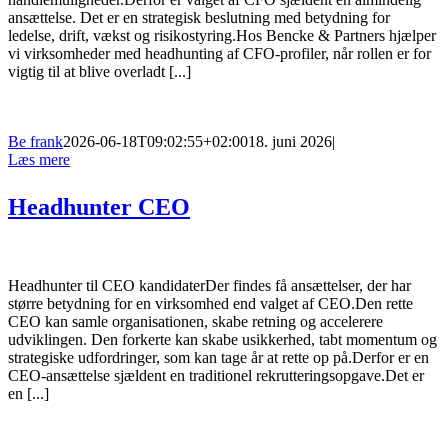
ansættelse. Det er en strategisk beslutning med betydning for
ledelse, drift, vækst og risikostyring.Hos Bencke & Partners hjælper
vi virksomheder med headhunting af CFO-profiler, når rollen er for
vigtig til at blive overladt [...]
Be frank
2026-06-18T09:02:55+02:00
18. juni 2026
|
Læs mere
Headhunter CEO
Headhunter til CEO kandidaterDer findes få ansættelser, der har
større betydning for en virksomhed end valget af CEO.Den rette
CEO kan samle organisationen, skabe retning og accelerere
udviklingen. Den forkerte kan skabe usikkerhed, tabt momentum og
strategiske udfordringer, som kan tage år at rette op på.Derfor er en
CEO-ansættelse sjældent en traditionel rekrutteringsopgave.Det er
en [...]