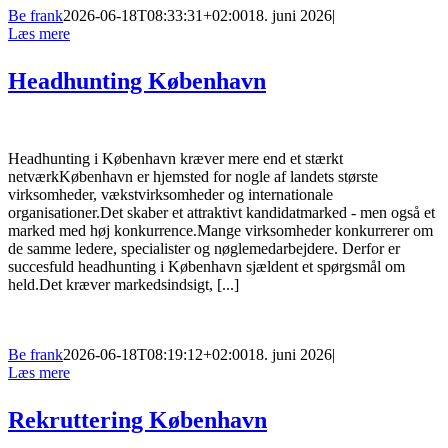
Be frank
2026-06-18T08:33:31+02:00
18. juni 2026
|
Læs mere
Headhunting København
Headhunting i København kræver mere end et stærkt
netværkKøbenhavn er hjemsted for nogle af landets største
virksomheder, vækstvirksomheder og internationale
organisationer.Det skaber et attraktivt kandidatmarked - men også et
marked med høj konkurrence.Mange virksomheder konkurrerer om
de samme ledere, specialister og nøglemedarbejdere. Derfor er
succesfuld headhunting i København sjældent et spørgsmål om
held.Det kræver markedsindsigt, [...]
Be frank
2026-06-18T08:19:12+02:00
18. juni 2026
|
Læs mere
Rekruttering København