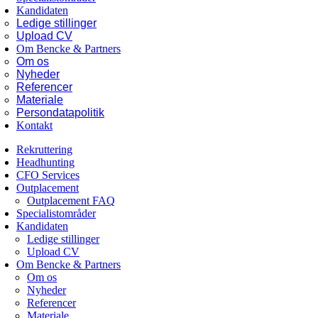
Kandidaten
Ledige stillinger
Upload CV
Om Bencke & Partners
Om os
Nyheder
Referencer
Materiale
Persondatapolitik
Kontakt
Rekruttering
Headhunting
CFO Services
Outplacement
Outplacement FAQ
Specialistområder
Kandidaten
Ledige stillinger
Upload CV
Om Bencke & Partners
Om os
Nyheder
Referencer
Materiale