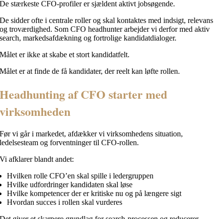
De stærkeste CFO-profiler er sjældent aktivt jobsøgende.
De sidder ofte i centrale roller og skal kontaktes med indsigt, relevans
og troværdighed. Som CFO headhunter arbejder vi derfor med aktiv
search, markedsafdækning og fortrolige kandidatdialoger.
Målet er ikke at skabe et stort kandidatfelt.
Målet er at finde de få kandidater, der reelt kan løfte rollen.
Headhunting af CFO starter med
virksomheden
Før vi går i markedet, afdækker vi virksomhedens situation,
ledelsesteam og forventninger til CFO-rollen.
Vi afklarer blandt andet:
Hvilken rolle CFO’en skal spille i ledergruppen
Hvilke udfordringer kandidaten skal løse
Hvilke kompetencer der er kritiske nu og på længere sigt
Hvordan succes i rollen skal vurderes
Det giver et skarpere grundlag for search-processen og reducerer