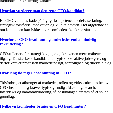
traditionelle rekrutteringskanaler.
Hvordan vurderer man den rette CFO-kandidat?
En CFO vurderes både på faglige kompetencer, ledelseserfaring,
strategisk forståelse, motivation og kulturelt match. Det afgørende er,
om kandidaten kan lykkes i virksomhedens konkrete situation.
Hvorfor er CFO-headhunting anderledes end almindelig
rekruttering?
CFO-roller er ofte strategisk vigtige og kræver en mere målrettet
tilgang. De stærkeste kandidater er typisk ikke aktive jobsøgere, og
derfor kræver processen markedsindsigt, fortrolighed og direkte dialog.
Hvor lang tid tager headhunting af CFO?
Tidsforbruget afhænger af markedet, rollen og virksomhedens behov.
CFO-headhunting kræver typisk grundig afdækning, search,
interviews og kandidatvurdering, så beslutningen træffes på et solidt
grundlag.
Hvilke virksomheder bruger en CFO headhunter?