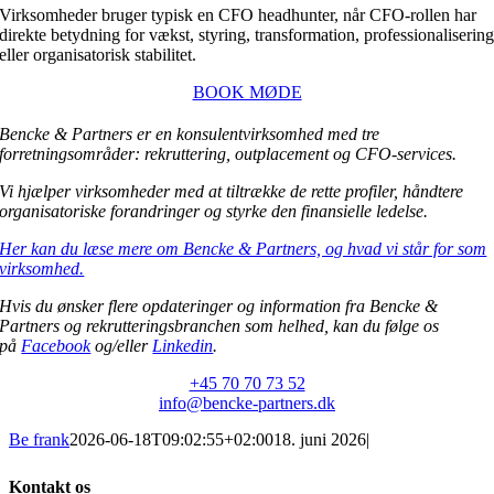
Virksomheder bruger typisk en CFO headhunter, når CFO-rollen har
direkte betydning for vækst, styring, transformation, professionaliserin
eller organisatorisk stabilitet.
BOOK MØDE
Bencke & Partners er en konsulentvirksomhed med tre
forretningsområder: rekruttering, outplacement og CFO-services.
Vi hjælper virksomheder med at tiltrække de rette profiler, håndtere
organisatoriske forandringer og styrke den finansielle ledelse.
Her kan du læse mere om Bencke & Partners, og hvad vi står for som
virksomhed.
Hvis du ønsker flere opdateringer og information fra Bencke &
Partners og rekrutteringsbranchen som helhed, kan du følge os
på
Facebook
og/eller
Linkedin
.
+45 70 70 73 52
info@bencke-partners.dk
Be frank
2026-06-18T09:02:55+02:00
18. juni 2026
|
Kontakt os