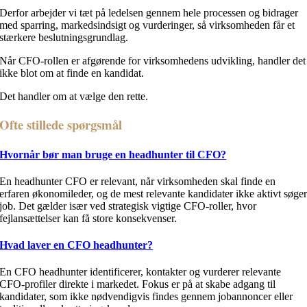
Derfor arbejder vi tæt på ledelsen gennem hele processen og bidrager
med sparring, markedsindsigt og vurderinger, så virksomheden får et
stærkere beslutningsgrundlag.
Når CFO-rollen er afgørende for virksomhedens udvikling, handler det
ikke blot om at finde en kandidat.
Det handler om at vælge den rette.
Ofte stillede spørgsmål
Hvornår bør man bruge en headhunter til CFO?
En headhunter CFO er relevant, når virksomheden skal finde en
erfaren økonomileder, og de mest relevante kandidater ikke aktivt søge
job. Det gælder især ved strategisk vigtige CFO-roller, hvor
fejlansættelser kan få store konsekvenser.
Hvad laver en CFO headhunter?
En CFO headhunter identificerer, kontakter og vurderer relevante
CFO-profiler direkte i markedet. Fokus er på at skabe adgang til
kandidater, som ikke nødvendigvis findes gennem jobannoncer eller