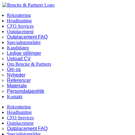
Skip
Facebook
LinkedIn
to
Rekruttering
content
Headhunting
CFO Services
Outplacement
Outplacement FAQ
Specialistområder
Kandidaten
Ledige stillinger
Upload CV
Om Bencke & Partners
Om os
Nyheder
Referencer
Materiale
Persondatapolitik
Kontakt
Rekruttering
Headhunting
CFO Services
Outplacement
Outplacement FAQ
Specialistområder