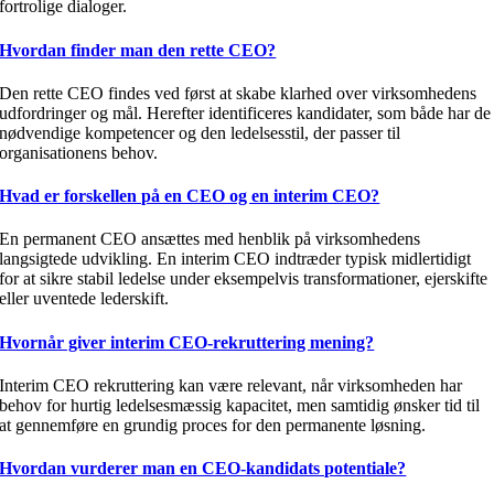
fortrolige dialoger.
Hvordan finder man den rette CEO?
Den rette CEO findes ved først at skabe klarhed over virksomhedens
udfordringer og mål. Herefter identificeres kandidater, som både har de
nødvendige kompetencer og den ledelsesstil, der passer til
organisationens behov.
Hvad er forskellen på en CEO og en interim CEO?
En permanent CEO ansættes med henblik på virksomhedens
langsigtede udvikling. En interim CEO indtræder typisk midlertidigt
for at sikre stabil ledelse under eksempelvis transformationer, ejerskifte
eller uventede lederskift.
Hvornår giver interim CEO-rekruttering mening?
Interim CEO rekruttering kan være relevant, når virksomheden har
behov for hurtig ledelsesmæssig kapacitet, men samtidig ønsker tid til
at gennemføre en grundig proces for den permanente løsning.
Hvordan vurderer man en CEO-kandidats potentiale?