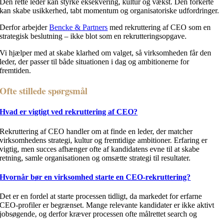
Den rette leder kan styrke eksekvering, kultur og vækst. Den forkerte
kan skabe usikkerhed, tabt momentum og organisatoriske udfordringer.
Derfor arbejder
Bencke & Partners
med rekruttering af CEO som en
strategisk beslutning – ikke blot som en rekrutteringsopgave.
Vi hjælper med at skabe klarhed om valget, så virksomheden får den
leder, der passer til både situationen i dag og ambitionerne for
fremtiden.
Ofte stillede spørgsmål
Hvad er vigtigt ved rekruttering af CEO?
Rekruttering af CEO handler om at finde en leder, der matcher
virksomhedens strategi, kultur og fremtidige ambitioner. Erfaring er
vigtig, men succes afhænger ofte af kandidatens evne til at skabe
retning, samle organisationen og omsætte strategi til resultater.
Hvornår bør en virksomhed starte en CEO-rekruttering?
Det er en fordel at starte processen tidligt, da markedet for erfarne
CEO-profiler er begrænset. Mange relevante kandidater er ikke aktivt
jobsøgende, og derfor kræver processen ofte målrettet search og