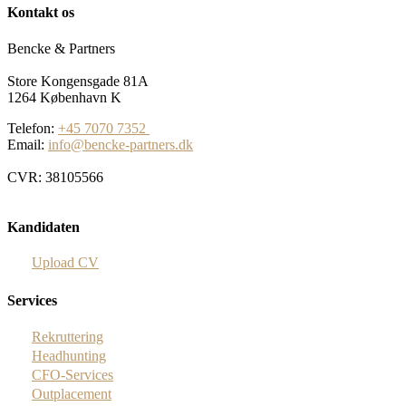
Kontakt os
Bencke & Partners
Store Kongensgade 81A
1264 København K
Telefon:
+45 7070 7352
Email:
info@bencke-partners.dk
CVR: 38105566
Kandidaten
Upload CV
Services
Rekruttering
Headhunting
CFO-Services
Outplacement