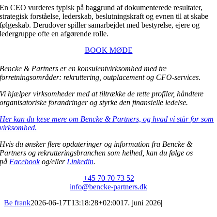
En CEO vurderes typisk på baggrund af dokumenterede resultater,
strategisk forståelse, lederskab, beslutningskraft og evnen til at skabe
følgeskab. Derudover spiller samarbejdet med bestyrelse, ejere og
ledergruppe ofte en afgørende rolle.
BOOK MØDE
Bencke & Partners er en konsulentvirksomhed med tre
forretningsområder: rekruttering, outplacement og CFO-services.
Vi hjælper virksomheder med at tiltrække de rette profiler, håndtere
organisatoriske forandringer og styrke den finansielle ledelse.
Her kan du læse mere om Bencke & Partners, og hvad vi står for som
virksomhed.
Hvis du ønsker flere opdateringer og information fra Bencke &
Partners og rekrutteringsbranchen som helhed, kan du følge os
på
Facebook
og/eller
Linkedin
.
+45 70 70 73 52
info@bencke-partners.dk
Be frank
2026-06-17T13:18:28+02:00
17. juni 2026
|