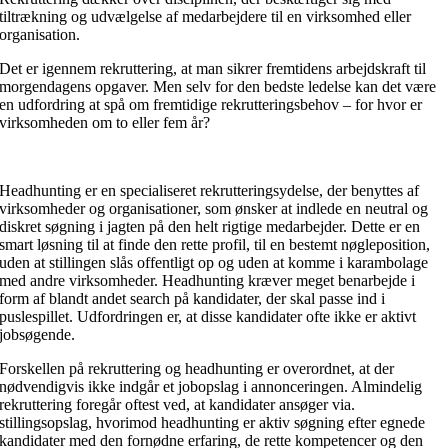
tiltrækning og udvælgelse af medarbejdere til en virksomhed eller
organisation.
Det er igennem rekruttering, at man sikrer fremtidens arbejdskraft til
morgendagens opgaver. Men selv for den bedste ledelse kan det være
en udfordring at spå om fremtidige rekrutteringsbehov – for hvor er
virksomheden om to eller fem år?
Headhunting er en specialiseret rekrutteringsydelse, der benyttes af
virksomheder og organisationer, som ønsker at indlede en neutral og
diskret søgning i jagten på den helt rigtige medarbejder. Dette er en
smart løsning til at finde den rette profil, til en bestemt nøgleposition,
uden at stillingen slås offentligt op og uden at komme i karambolage
med andre virksomheder. Headhunting kræver meget benarbejde i
form af blandt andet search på kandidater, der skal passe ind i
puslespillet. Udfordringen er, at disse kandidater ofte ikke er aktivt
jobsøgende.
Forskellen på rekruttering og headhunting er overordnet, at der
nødvendigvis ikke indgår et jobopslag i annonceringen. Almindelig
rekruttering foregår oftest ved, at kandidater ansøger via.
stillingsopslag, hvorimod headhunting er aktiv søgning efter egnede
kandidater med den fornødne erfaring, de rette kompetencer og den