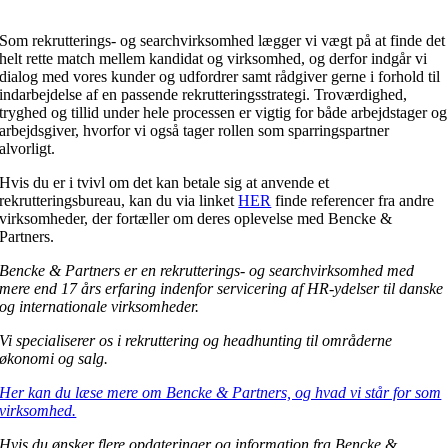
Som rekrutterings- og searchvirksomhed lægger vi vægt på at finde det
helt rette match mellem kandidat og virksomhed, og derfor indgår vi
dialog med vores kunder og udfordrer samt rådgiver gerne i forhold til
indarbejdelse af en passende rekrutteringsstrategi. Troværdighed,
tryghed og tillid under hele processen er vigtig for både arbejdstager og
arbejdsgiver, hvorfor vi også tager rollen som sparringspartner
alvorligt.
Hvis du er i tvivl om det kan betale sig at anvende et
rekrutteringsbureau, kan du via linket
HER
finde referencer fra andre
virksomheder, der fortæller om deres oplevelse med Bencke &
Partners.
Bencke & Partners er en rekrutterings- og searchvirksomhed med
mere end 17 års erfaring indenfor servicering af HR-ydelser til danske
og internationale virksomheder.
Vi specialiserer os i rekruttering og headhunting til områderne
økonomi og salg.
Her kan du læse mere om Bencke & Partners, og hvad vi står for som
virksomhed.
Hvis du ønsker flere opdateringer og information fra Bencke &