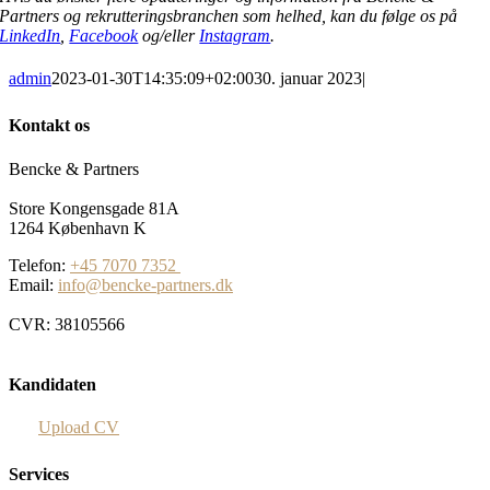
Partners og rekrutteringsbranchen som helhed, kan du følge os på
LinkedIn
,
Facebook
og/eller
Instagram
.
admin
2023-01-30T14:35:09+02:00
30. januar 2023
|
Kontakt os
Bencke & Partners
Store Kongensgade 81A
1264 København K
Telefon:
+45 7070 7352
Email:
info@bencke-partners.dk
CVR: 38105566
Kandidaten
Upload CV
Services