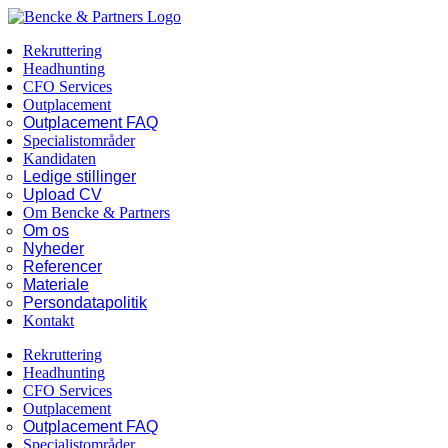
Skip
Facebook
LinkedIn
to
Rekruttering
content
Headhunting
CFO Services
Outplacement
Outplacement FAQ
Specialistområder
Kandidaten
Ledige stillinger
Upload CV
Om Bencke & Partners
Om os
Nyheder
Referencer
Materiale
Persondatapolitik
Kontakt
Rekruttering
Headhunting
CFO Services
Outplacement
Outplacement FAQ
Specialistområder