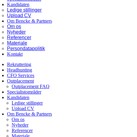
Kandidaten
Ledige stillinger
Upload CV
Om Bencke & Partners
Om os
Nyheder
Referencer
Materiale
Persondatapolitik
Kontakt
Rekruttering
Headhunting
CFO Services
Outplacement
Outplacement FAQ
Specialistområder
Kandidaten
Ledige stillinger
Upload CV
Om Bencke & Partners
Om os
Nyheder
Referencer
Materiale