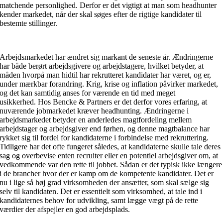
matchende personlighed. Derfor er det vigtigt at man som headhunter
kender markedet, når der skal søges efter de rigtige kandidater til
bestemte stillinger.
Arbejdsmarkedet har ændret sig markant de seneste år. Ændringerne
har både berørt arbejdsgivere og arbejdstagere, hvilket betyder, at
måden hvorpå man hidtil har rekrutteret kandidater har været, og er,
under mærkbar forandring. Krig, krise og inflation påvirker markedet,
og det kan samtidig anses for værende en tid med meget
usikkerhed. Hos Bencke & Partners er det derfor vores erfaring, at
nuværende jobmarkedet kræver headhunting. Ændringerne i
arbejdsmarkedet betyder en anderledes magtfordeling mellem
arbejdstager og arbejdsgiver end førhen, og denne magtbalance har
rykket sig til fordel for kandidaterne i forbindelse med rekruttering.
Tidligere har det ofte fungeret således, at kandidaterne skulle tale deres
sag og overbevise enten recruiter eller en potentiel arbejdsgiver om, at
vedkommende var den rette til jobbet. Sådan er det typisk ikke længere
i de brancher hvor der er kamp om de kompetente kandidater. Det er
nu i lige så høj grad virksomheden der ansætter, som skal sælge sig
selv til kandidaten. Det er essentielt som virksomhed, at tale ind i
kandidaternes behov for udvikling, samt lægge vægt på de rette
værdier der afspejler en god arbejdsplads.