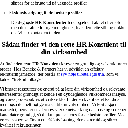
slipper for at bruge tid på uegnede profiler.
Eksklusiv adgang til de bedste profiler
De dygtigste
HR Konsulenter
leder sjældent aktivt efter job –
men de er åbne for nye muligheder, hvis den rette stilling dukker
op. Vi har kontakten til dem.
Sådan finder vi den rette HR Konsulent til
din virksomhed
At finde den rette
HR
Konsulent
kræver en grundig og velstruktureret
proces. Hos Bencke & Partners har vi udviklet en effektiv
rekrutteringsmetode, der består af
syv nøje tilrettelagte trin
, som vi
kalder “ti skridt tilbage”.
Vi bruger ressourcer og energi på at lære din virksomhed og relevante
interessenter grundigt at kende i en dybdegående virksomhedsanalyse,
og vores proces sikrer, at vi ikke blot finder en kvalificeret kandidat,
men også det helt rigtige match til din virksomhed. Vi kortlægger
markedet, benytter os af vores stærke netværk og database og screener
kandidater grundigt, så du kun præsenteres for de bedste profiler. Med
vores ekspertise får du en effektiv løsning, der sparer tid og sikrer
kvalitet i rekrutteringen.