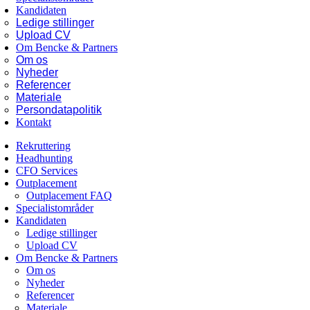
Kandidaten
Ledige stillinger
Upload CV
Om Bencke & Partners
Om os
Nyheder
Referencer
Materiale
Persondatapolitik
Kontakt
Rekruttering
Headhunting
CFO Services
Outplacement
Outplacement FAQ
Specialistområder
Kandidaten
Ledige stillinger
Upload CV
Om Bencke & Partners
Om os
Nyheder
Referencer
Materiale