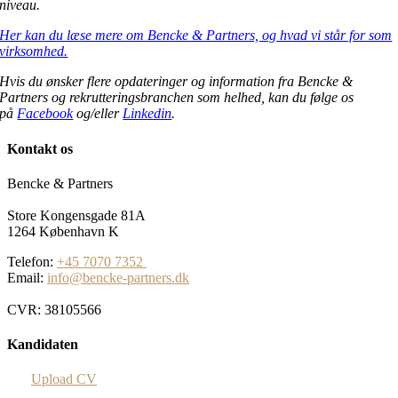
niveau.
Her kan du læse mere om Bencke & Partners, og hvad vi står for som
virksomhed.
Hvis du ønsker flere opdateringer og information fra Bencke &
Partners og rekrutteringsbranchen som helhed, kan du følge os
på
Facebook
og/eller
Linkedin
.
Kontakt os
Bencke & Partners
Store Kongensgade 81A
1264 København K
Telefon:
+45 7070 7352
Email:
info@bencke-partners.dk
CVR: 38105566
Kandidaten
Upload CV