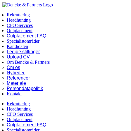
Skip
Facebook
LinkedIn
to
Rekruttering
content
Headhunting
CFO Services
Outplacement
Outplacement FAQ
Specialistområder
Kandidaten
Ledige stillinger
Upload CV
Om Bencke & Partners
Om os
Nyheder
Referencer
Materiale
Persondatapolitik
Kontakt
Rekruttering
Headhunting
CFO Services
Outplacement
Outplacement FAQ
Specialistområder