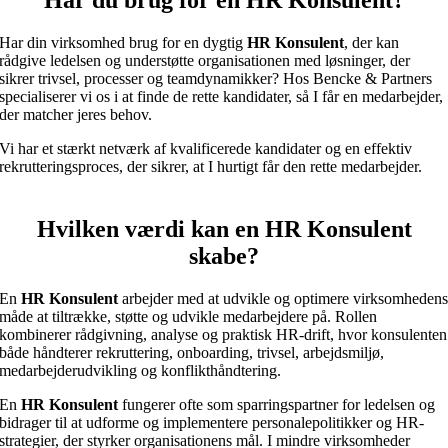
Har din virksomhed brug for en dygtig
HR Konsulent
, der kan
rådgive ledelsen og understøtte organisationen med løsninger, der
sikrer trivsel, processer og teamdynamikker? Hos Bencke & Partners
specialiserer vi os i at finde de rette kandidater, så I får en medarbejder,
der matcher jeres behov.
Vi har et stærkt netværk af kvalificerede kandidater og en effektiv
rekrutteringsproces, der sikrer, at I hurtigt får den rette medarbejder.
Hvilken værdi kan en HR Konsulent
skabe?
En
HR Konsulent
arbejder med at udvikle og optimere virksomheden
måde at tiltrække, støtte og udvikle medarbejdere på. Rollen
kombinerer rådgivning, analyse og praktisk HR-drift, hvor konsulenten
både håndterer rekruttering, onboarding, trivsel, arbejdsmiljø,
medarbejderudvikling og konflikthåndtering.
En
HR Konsulent
fungerer ofte som sparringspartner for ledelsen og
bidrager til at udforme og implementere personalepolitikker og HR-
strategier, der styrker organisationens mål. I mindre virksomheder