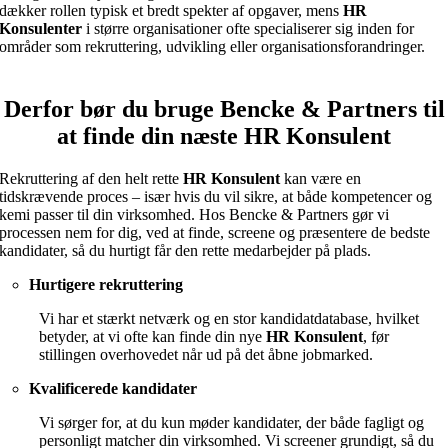
dækker rollen typisk et bredt spekter af opgaver, mens
HR
Konsulenter
i større organisationer ofte specialiserer sig inden for
områder som rekruttering, udvikling eller organisationsforandringer.
Derfor bør du bruge Bencke & Partners til
at finde din næste HR Konsulent
Rekruttering af den helt rette
HR Konsulent
kan være en
tidskrævende proces – især hvis du vil sikre, at både kompetencer og
kemi passer til din virksomhed. Hos Bencke & Partners gør vi
processen nem for dig, ved at finde, screene og præsentere de bedste
kandidater, så du hurtigt får den rette medarbejder på plads.
Hurtigere rekruttering
Vi har et stærkt netværk og en stor kandidatdatabase, hvilket
betyder, at vi ofte kan finde din nye
HR
Konsulent
, før
stillingen overhovedet når ud på det åbne jobmarked.
Kvalificerede kandidater
Vi sørger for, at du kun møder kandidater, der både fagligt og
personligt matcher din virksomhed. Vi screener grundigt, så du