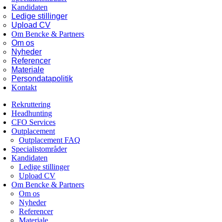
Kandidaten
Ledige stillinger
Upload CV
Om Bencke & Partners
Om os
Nyheder
Referencer
Materiale
Persondatapolitik
Kontakt
Rekruttering
Headhunting
CFO Services
Outplacement
Outplacement FAQ
Specialistområder
Kandidaten
Ledige stillinger
Upload CV
Om Bencke & Partners
Om os
Nyheder
Referencer
Materiale