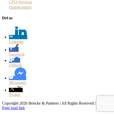
CFO-Services
Outplacement
Del os
Linkedin
Facebook
Outlook
Messenger
Twitter
Copyright 2026 Bencke & Partners | All Rights Reserved |
Facebook
LinkedIn
Page load link
Go