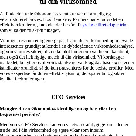
til din virksomhed
At finde den rette Økonomiassistent kræver en grundig og
velstruktureret proces. Hos Bencke & Partners har vi udviklet en
effektiv rekrutteringsmetode, der består af
syv nøje tilrettelagte trin
,
som vi kalder “ti skridt tilbage”.
Vi bruger ressourcer og energi på at lære din virksomhed og relevante
interessenter grundigt at kende i en dybdegående virksomhedsanalyse,
og vores proces sikrer, at vi ikke blot finder en kvalificeret kandidat,
men også det helt rigtige match til din virksomhed. Vi kortlægger
markedet, benytter os af vores stærke netværk og database og screener
kandidater grundigt, så du kun præsenteres for de bedste profiler. Med
vores ekspertise får du en effektiv løsning, der sparer tid og sikrer
kvalitet i rekrutteringen.
CFO
Services
Mangler du en Økonomiassistent lige nu og her, eller i en
begrænset periode?
Med vores CFO Services kan vores netværk af dygtige konsulenter
træde ind i din virksomhed og agere vikar som interim
Økonomiassistent i en begrænset periode. Vores konsulenter kan