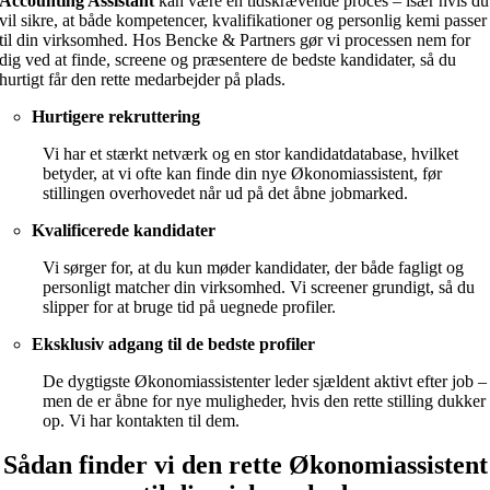
Accounting Assistant
kan være en tidskrævende proces – især hvis du
vil sikre, at både kompetencer, kvalifikationer og personlig kemi passer
til din virksomhed. Hos Bencke & Partners gør vi processen nem for
dig ved at finde, screene og præsentere de bedste kandidater, så du
hurtigt får den rette medarbejder på plads.
Hurtigere rekruttering
Vi har et stærkt netværk og en stor kandidatdatabase, hvilket
betyder, at vi ofte kan finde din nye Økonomiassistent, før
stillingen overhovedet når ud på det åbne jobmarked.
Kvalificerede kandidater
Vi sørger for, at du kun møder kandidater, der både fagligt og
personligt matcher din virksomhed. Vi screener grundigt, så du
slipper for at bruge tid på uegnede profiler.
Eksklusiv adgang til de bedste profiler
De dygtigste Økonomiassistenter leder sjældent aktivt efter job –
men de er åbne for nye muligheder, hvis den rette stilling dukker
op. Vi har kontakten til dem.
Sådan finder vi den rette Økonomiassistent