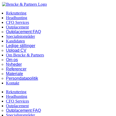
Skip
Facebook
LinkedIn
to
Rekruttering
content
Headhunting
CFO Services
Outplacement
Outplacement FAQ
Specialistområder
Kandidaten
Ledige stillinger
Upload CV
Om Bencke & Partners
Om os
Nyheder
Referencer
Materiale
Persondatapolitik
Kontakt
Rekruttering
Headhunting
CFO Services
Outplacement
Outplacement FAQ
Specialistområder