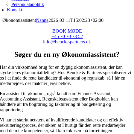
Persondatapolitik
Kontakt
Økonomiassistent
Nanna
2026-03-11T15:02:23+02:00
BOOK MØDE
+45 70 70 73 52
info@bencke-partners.dk
Søger du en ny Økonomiassistent?
Har din virksomhed brug for en dygtig økonomiassistent, der kan
styrke jeres økonomiafdeling? Hos Bencke & Partners specialiserer vi
os i at finde de rette kandidater til økonomi og regnskab, så I får en
medarbejder, der matcher jeres behov.
En assistent til økonomi, også kendt som Finance Assistant,
Accounting Assistant, Regnskabsassistent eller Bogholder, kan
håndtere alt fra bogføring og fakturering til budgettering og
rapportering.
Vi har et stærkt netværk af kvalificerede kandidater og en effektiv
rekrutteringsproces, der sikrer, at I hurtigt får den rette medarbejder
med de rette kompetencer, så I kan fokusere på forretningen.