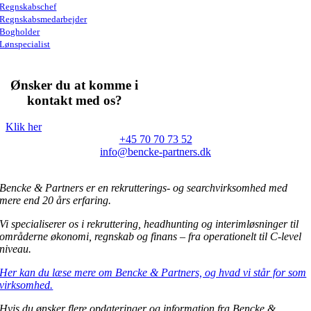
Regnskabschef
Regnskabsmedarbejder
Bogholder
Lønspecialist
Ønsker du at komme i
kontakt med os?
Klik her
+45 70 70 73 52
info@bencke-partners.dk
Bencke & Partners er en rekrutterings- og searchvirksomhed med
mere end 20 års erfaring.
Vi specialiserer os i rekruttering, headhunting og interimløsninger til
områderne økonomi, regnskab og finans – fra operationelt til C-level
niveau.
Her kan du læse mere om Bencke & Partners, og hvad vi står for som
virksomhed.
Hvis du ønsker flere opdateringer og information fra Bencke &