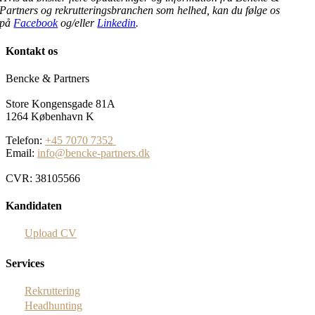
Partners og rekrutteringsbranchen som helhed, kan du følge os
på
Facebook
og/eller
Linkedin
.
Kontakt os
Bencke & Partners
Store Kongensgade 81A
1264 København K
Telefon:
+45 7070 7352
Email:
info@bencke-partners.dk
CVR: 38105566
Kandidaten
Upload CV
Services
Rekruttering
Headhunting