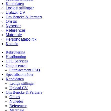
Kandidaten
Ledige stillinger
Upload CV
Om Bencke & Partners
Om os
Nyheder
Referencer
Materiale
Persondatapolitik
Kontakt
Rekruttering
Headhunting
CFO Services
Outplacement
Outplacement FAQ
Specialistområder
Kandidaten
Ledige stillinger
Upload CV
Om Bencke & Partners
Om os
Nyheder
Referencer
Materiale