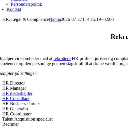
Persondatapolitik
Kontakt
HR, Legal & Compliance
Nanna
2026-07-27T14:15:19+02:00
Rekru
 hjælper virksomheder med at
rekruttere
HR-profiler, jurister og complia
mpetencer og den personlige gennemslagskraft til at skabe værdi i organ
sempler på stillinger:
HR Director
HR Manager
HR medarbejder
HR Consultant
HR Business Partner
HR Generalist
HR Coordinator
Talent Acquisition specialist
Recruiter