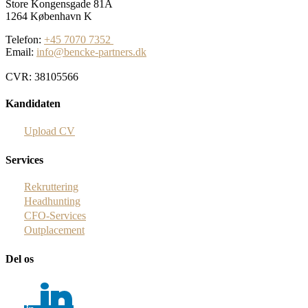
Store Kongensgade 81A
1264 København K
Telefon:
+45 7070 7352
Email:
info@bencke-partners.dk
CVR: 38105566
Kandidaten
Upload CV
Services
Rekruttering
Headhunting
CFO-Services
Outplacement
Del os