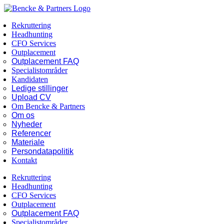
Skip
Facebook
LinkedIn
to
Rekruttering
content
Headhunting
CFO Services
Outplacement
Outplacement FAQ
Specialistområder
Kandidaten
Ledige stillinger
Upload CV
Om Bencke & Partners
Om os
Nyheder
Referencer
Materiale
Persondatapolitik
Kontakt
Rekruttering
Headhunting
CFO Services
Outplacement
Outplacement FAQ
Specialistområder