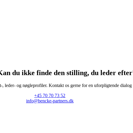
Kan du ikke finde den stilling, du leder efter
, leder- og nøgleprofiler. Kontakt os gerne for en uforpligtende dialog 
+45 70 70 73 52
info@bencke-partners.dk