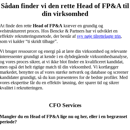
Sådan finder vi den rette Head of FP&A til
din virksomhed
At finde den rette
Head of FP&A
kræver en grundig og
velstruktureret proces. Hos Bencke & Partners har vi udviklet en
effektiv rekrutteringsmetode, der består af
syv nøje tilrettelagte trin
,
som vi kalder “ti skridt tilbage”.
Vi bruger ressourcer og energi på at lære din virksomhed og relevante
interessenter grundigt at kende i en dybdegående virksomhedsanalyse,
og vores proces sikrer, at vi ikke blot finder en kvalificeret kandidat,
men også det helt rigtige match til din virksomhed. Vi kortlægger
markedet, benytter os af vores stærke netværk og database og screener
kandidater grundigt, så du kun præsenteres for de bedste profiler. Med
vores ekspertise får du en effektiv løsning, der sparer tid og sikrer
kvalitet i rekrutteringen.
CFO Services
Mangler du en Head of FP&A lige nu og her, eller i en begrænset
periode?