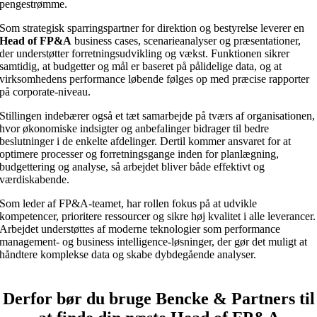
pengestrømme.
Som strategisk sparringspartner for direktion og bestyrelse leverer en
Head of FP&A
business cases, scenarieanalyser og præsentationer,
der understøtter forretningsudvikling og vækst. Funktionen sikrer
samtidig, at budgetter og mål er baseret på pålidelige data, og at
virksomhedens performance løbende følges op med præcise rapporter
på corporate-niveau.
Stillingen indebærer også et tæt samarbejde på tværs af organisationen,
hvor økonomiske indsigter og anbefalinger bidrager til bedre
beslutninger i de enkelte afdelinger. Dertil kommer ansvaret for at
optimere processer og forretningsgange inden for planlægning,
budgettering og analyse, så arbejdet bliver både effektivt og
værdiskabende.
Som leder af FP&A-teamet, har rollen fokus på at udvikle
kompetencer, prioritere ressourcer og sikre høj kvalitet i alle leverancer.
Arbejdet understøttes af moderne teknologier som performance
management- og business intelligence-løsninger, der gør det muligt at
håndtere komplekse data og skabe dybdegående analyser.
Derfor bør du bruge Bencke & Partners til