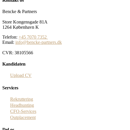
Kontakt os
Bencke & Partners
Store Kongensgade 81A
1264 København K
Telefon:
+45 7070 7352
Email:
info@bencke-partners.dk
CVR: 38105566
Kandidaten
Upload CV
Services
Rekruttering
Headhunting
CFO-Services
Outplacement
Del os