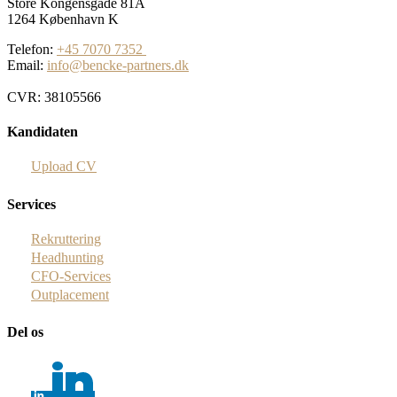
Store Kongensgade 81A
1264 København K
Telefon:
+45 7070 7352
Email:
info@bencke-partners.dk
CVR: 38105566
Kandidaten
Upload CV
Services
Rekruttering
Headhunting
CFO-Services
Outplacement
Del os