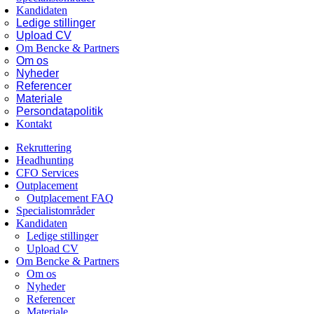
Kandidaten
Ledige stillinger
Upload CV
Om Bencke & Partners
Om os
Nyheder
Referencer
Materiale
Persondatapolitik
Kontakt
Rekruttering
Headhunting
CFO Services
Outplacement
Outplacement FAQ
Specialistområder
Kandidaten
Ledige stillinger
Upload CV
Om Bencke & Partners
Om os
Nyheder
Referencer
Materiale