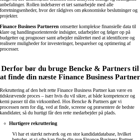
anbefalinger. Rollen indebærer et tæt samarbejde med alle
forretningsenheder, hvor der rådgives om økonomiske beslutninger og
projekter.
Finance Business Partneren
omsætter komplekse finansielle data til
klare og handlingsorienterede indsigter, udarbejder og følger op på
budgetter og prognoser samt arbejder målrettet med at identificere og
realisere muligheder for investeringer, besparelser og optimering af
processer.
Derfor bør du bruge Bencke & Partners til
at finde din næste Finance Business Partne
Rekruttering af den helt rette Finance Business Partner kan være en
tidskrævende proces – især hvis du vil sikre, at både kompetencer og
kemi passer til din virksomhed. Hos Bencke & Partners gør vi
processen nem for dig, ved at finde, screene og præsentere de bedste
kandidater, så du hurtigt får den rette medarbejder på plads.
Hurtigere rekruttering
Vi har et stærkt netværk og en stor kandidatdatabase, hvilket
betyder, at vi ofte kan finde din nye Finance Business Partner,