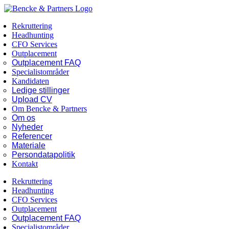
Skip
Facebook
LinkedIn
to
Rekruttering
content
Headhunting
CFO Services
Outplacement
Outplacement FAQ
Specialistområder
Kandidaten
Ledige stillinger
Upload CV
Om Bencke & Partners
Om os
Nyheder
Referencer
Materiale
Persondatapolitik
Kontakt
Rekruttering
Headhunting
CFO Services
Outplacement
Outplacement FAQ
Specialistområder