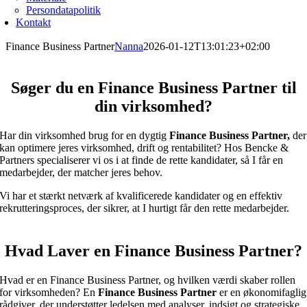
Persondatapolitik
Kontakt
Finance Business Partner
Nanna
2026-01-12T13:01:23+02:00
Søger du en Finance Business Partner til
din virksomhed?
Har din virksomhed brug for en dygtig
Finance Business Partner,
der
kan optimere jeres virksomhed, drift og rentabilitet? Hos Bencke &
Partners specialiserer vi os i at finde de rette kandidater, så I får en
medarbejder, der matcher jeres behov.
Vi har et stærkt netværk af kvalificerede kandidater og en effektiv
rekrutteringsproces, der sikrer, at I hurtigt får den rette medarbejder.
Hvad Laver en Finance Business Partner?
Hvad er en Finance Business Partner, og hvilken værdi skaber rollen
for virksomheden? En
Finance Business Partner
er en økonomifaglig
rådgiver, der understøtter ledelsen med analyser, indsigt og strategiske