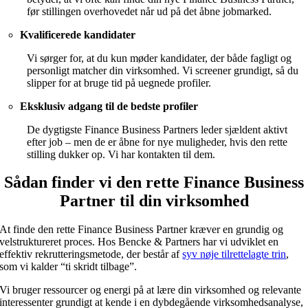
før stillingen overhovedet når ud på det åbne jobmarked.
Kvalificerede kandidater
Vi sørger for, at du kun møder kandidater, der både fagligt og
personligt matcher din virksomhed. Vi screener grundigt, så du
slipper for at bruge tid på uegnede profiler.
Eksklusiv adgang til de bedste profiler
De dygtigste Finance Business Partners leder sjældent aktivt
efter job – men de er åbne for nye muligheder, hvis den rette
stilling dukker op. Vi har kontakten til dem.
Sådan finder vi den rette Finance Business
Partner til din virksomhed
At finde den rette Finance Business Partner
kræver en grundig og
velstruktureret proces. Hos Bencke & Partners har vi udviklet en
effektiv rekrutteringsmetode, der består af
syv nøje tilrettelagte trin
,
som vi kalder “ti skridt tilbage”.
Vi bruger ressourcer og energi på at lære din virksomhed og relevante
interessenter grundigt at kende i en dybdegående virksomhedsanalyse,