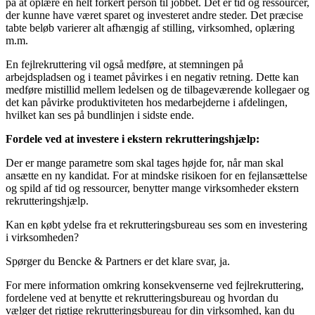
på at oplære en helt forkert person til jobbet. Det er tid og ressourcer,
der kunne have været sparet og investeret andre steder. Det præcise
tabte beløb varierer alt afhængig af stilling, virksomhed, oplæring
m.m.
En fejlrekruttering vil også medføre, at stemningen på
arbejdspladsen og i teamet påvirkes i en negativ retning. Dette kan
medføre mistillid mellem ledelsen og de tilbageværende kollegaer og
det kan påvirke produktiviteten hos medarbejderne i afdelingen,
hvilket kan ses på bundlinjen i sidste ende.
Fordele ved at investere i ekstern rekrutteringshjælp:
Der er mange parametre som skal tages højde for, når man skal
ansætte en ny kandidat. For at mindske risikoen for en fejlansættelse
og spild af tid og ressourcer, benytter mange virksomheder ekstern
rekrutteringshjælp.
Kan en købt ydelse fra et rekrutteringsbureau ses som en investering
i virksomheden?
Spørger du Bencke & Partners er det klare svar, ja.
For mere information omkring konsekvenserne ved fejlrekruttering,
fordelene ved at benytte et rekrutteringsbureau og hvordan du
vælger det rigtige rekrutteringsbureau for din virksomhed, kan du