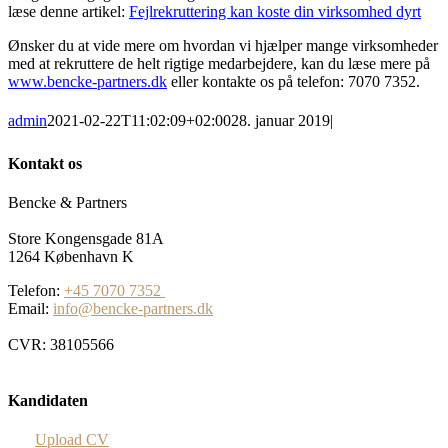
læse denne artikel:
Fejlrekruttering kan koste din virksomhed dyrt
Ønsker du at vide mere om hvordan vi hjælper mange virksomheder
med at rekruttere de helt rigtige medarbejdere, kan du læse mere på
www.bencke-partners.dk
eller kontakte os på telefon: 7070 7352.
admin
2021-02-22T11:02:09+02:00
28. januar 2019
|
Kontakt os
Bencke & Partners
Store Kongensgade 81A
1264 København K
Telefon:
+45 7070 7352
Email:
info@bencke-partners.dk
CVR: 38105566
Kandidaten
Upload CV