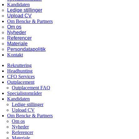
Kandidaten
Ledige stillinger
Upload CV
Om Bencke & Partners
Om os
Nyheder
Referencer
Materiale
Persondatapolitik
Kontakt
Rekruttering
Headhunting
CFO Services
Outplacement
Outplacement FAQ
Specialistområder
Kandidaten
Ledige stillinger
Upload CV
Om Bencke & Partners
Om os
Nyheder
Referencer
Materiale