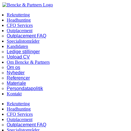
Skip
Facebook
LinkedIn
to
Rekruttering
content
Headhunting
CFO Services
Outplacement
Outplacement FAQ
Specialistområder
Kandidaten
Ledige stillinger
Upload CV
Om Bencke & Partners
Om os
Nyheder
Referencer
Materiale
Persondatapolitik
Kontakt
Rekruttering
Headhunting
CFO Services
Outplacement
Outplacement FAQ
Specialistområder