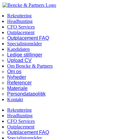
Skip
Facebook
LinkedIn
to
Rekruttering
content
Headhunting
CFO Services
Outplacement
Outplacement FAQ
Specialistområder
Kandidaten
Ledige stillinger
Upload CV
Om Bencke & Partners
Om os
Nyheder
Referencer
Materiale
Persondatapolitik
Kontakt
Rekruttering
Headhunting
CFO Services
Outplacement
Outplacement FAQ
Specialistområder