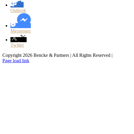
Outlook
Messenger
Twitter
Copyright 2026 Bencke & Partners | All Rights Reserved |
Facebook
LinkedIn
Page load link
Go
to
Top