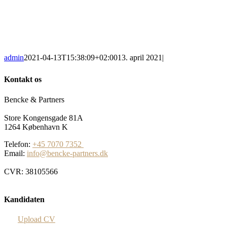
admin
2021-04-13T15:38:09+02:00
13. april 2021
|
Kontakt os
Bencke & Partners
Store Kongensgade 81A
1264 København K
Telefon:
+45 7070 7352
Email:
info@bencke-partners.dk
CVR: 38105566
Kandidaten
Upload CV