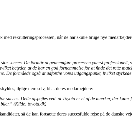
ed rekrutteringsprocessen, når de har skulle bruge nye medarbejdere. 
or succes. De formår at gennemføre processen yderst professionelt, så
vilket betyder, at de har en god fornemmelse for at finde det rette mat
erne. De formåede også at udfordre vores udgangspunkt, hvilket styrkede 
skyldes, ifølge dem selv, bl.a. deres medarbejdere:
succes. Dette afspejles ved, at Toyota er et af de mærker, der kører fl
iler.” (Kilde: toyota.dk)
andidater, så de kan fortsætte deres succesfulde rejse på de danske vej