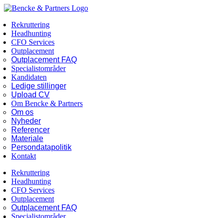
Skip
Facebook
LinkedIn
to
Rekruttering
content
Headhunting
CFO Services
Outplacement
Outplacement FAQ
Specialistområder
Kandidaten
Ledige stillinger
Upload CV
Om Bencke & Partners
Om os
Nyheder
Referencer
Materiale
Persondatapolitik
Kontakt
Rekruttering
Headhunting
CFO Services
Outplacement
Outplacement FAQ
Specialistområder