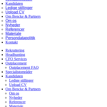
Kandidaten
Ledige stillinger
Upload CV
Om Bencke & Partners
Om os
Nyheder
Referencer
Materiale
Persondatapolitik
Kontakt
Rekruttering
Headhunting
CFO Services
Outplacement
Outplacement FAQ
Specialistområder
Kandidaten
Ledige stillinger
Upload CV
Om Bencke & Partners
Om os
Nyheder
Referencer
Materiale