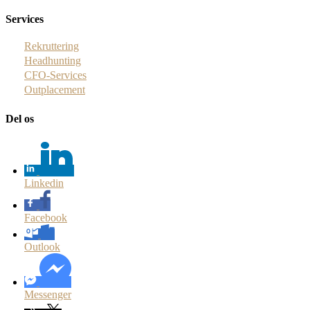
Services
Rekruttering
Headhunting
CFO-Services
Outplacement
Del os
Linkedin
Facebook
Outlook
Messenger