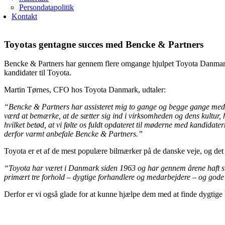
Persondatapolitik
Kontakt
Toyotas gentagne succes med Bencke & Partners
Bencke & Partners har gennem flere omgange hjulpet Toyota Danmark m
kandidater til Toyota.
Martin Tørnes, CFO hos Toyota Danmark, udtaler:
“Bencke & Partners har assisteret mig to gange og begge gange med st
værd at bemærke, at de sætter sig ind i virksomheden og dens kultur, h
hvilket betød, at vi følte os fuldt opdateret til møderne med kandidat
derfor varmt anbefale Bencke & Partners.”
Toyota er et af de mest populære bilmærker på de danske veje, og det 
“Toyota har været i Danmark siden 1963 og har gennem årene haft stor 
primært tre forhold – dygtige forhandlere og medarbejdere – og gode b
Derfor er vi også glade for at kunne hjælpe dem med at finde dygtige k