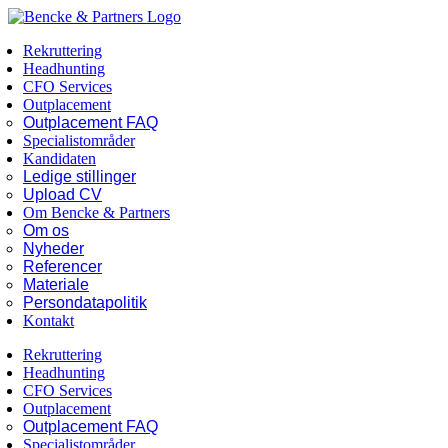
Skip
Facebook
LinkedIn
to
Rekruttering
content
Headhunting
CFO Services
Outplacement
Outplacement FAQ
Specialistområder
Kandidaten
Ledige stillinger
Upload CV
Om Bencke & Partners
Om os
Nyheder
Referencer
Materiale
Persondatapolitik
Kontakt
Rekruttering
Headhunting
CFO Services
Outplacement
Outplacement FAQ
Specialistområder