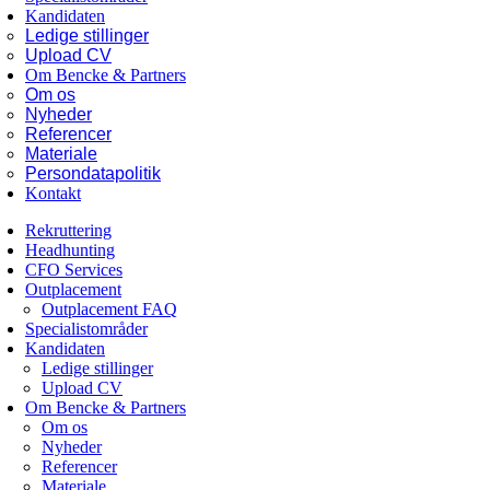
Kandidaten
Ledige stillinger
Upload CV
Om Bencke & Partners
Om os
Nyheder
Referencer
Materiale
Persondatapolitik
Kontakt
Rekruttering
Headhunting
CFO Services
Outplacement
Outplacement FAQ
Specialistområder
Kandidaten
Ledige stillinger
Upload CV
Om Bencke & Partners
Om os
Nyheder
Referencer
Materiale