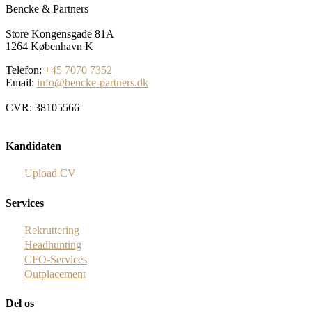
Bencke & Partners
Store Kongensgade 81A
1264 København K
Telefon:
+45 7070 7352
Email:
info@bencke-partners.dk
CVR: 38105566
Kandidaten
Upload CV
Services
Rekruttering
Headhunting
CFO-Services
Outplacement
Del os