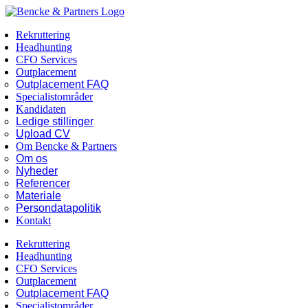
Skip
Facebook
LinkedIn
to
Rekruttering
content
Headhunting
CFO Services
Outplacement
Outplacement FAQ
Specialistområder
Kandidaten
Ledige stillinger
Upload CV
Om Bencke & Partners
Om os
Nyheder
Referencer
Materiale
Persondatapolitik
Kontakt
Rekruttering
Headhunting
CFO Services
Outplacement
Outplacement FAQ
Specialistområder