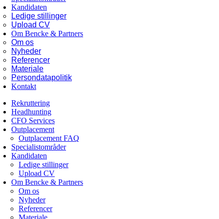
Kandidaten
Ledige stillinger
Upload CV
Om Bencke & Partners
Om os
Nyheder
Referencer
Materiale
Persondatapolitik
Kontakt
Rekruttering
Headhunting
CFO Services
Outplacement
Outplacement FAQ
Specialistområder
Kandidaten
Ledige stillinger
Upload CV
Om Bencke & Partners
Om os
Nyheder
Referencer
Materiale