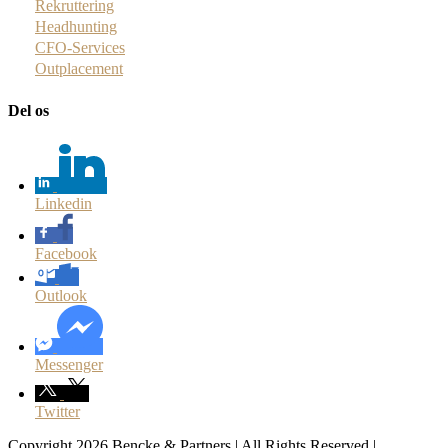
Rekruttering
Headhunting
CFO-Services
Outplacement
Del os
Linkedin
Facebook
Outlook
Messenger
Twitter
Copyright 2026 Bencke & Partners | All Rights Reserved |