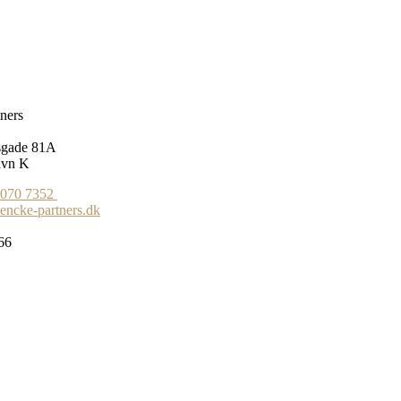
ners
sgade 81A
avn K
7070 7352
encke-partners.dk
66