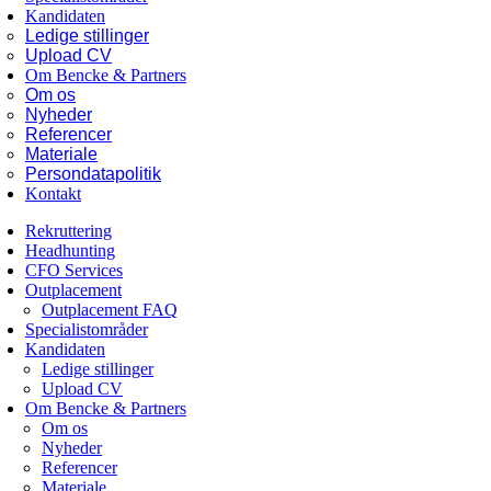
Kandidaten
Ledige stillinger
Upload CV
Om Bencke & Partners
Om os
Nyheder
Referencer
Materiale
Persondatapolitik
Kontakt
Rekruttering
Headhunting
CFO Services
Outplacement
Outplacement FAQ
Specialistområder
Kandidaten
Ledige stillinger
Upload CV
Om Bencke & Partners
Om os
Nyheder
Referencer
Materiale