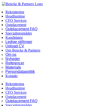
Skip
Facebook
LinkedIn
to
Rekruttering
content
Headhunting
CFO Services
Outplacement
Outplacement FAQ
Specialistområder
Kandidaten
Ledige stillinger
Upload CV
Om Bencke & Partners
Om os
Nyheder
Referencer
Materiale
Persondatapolitik
Kontakt
Rekruttering
Headhunting
CFO Services
Outplacement
Outplacement FAQ
Specialistområder