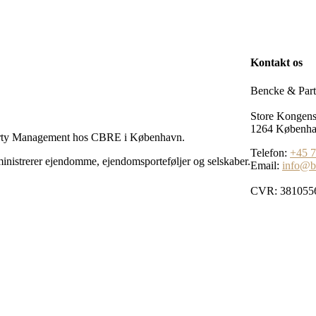
Kontakt os
Bencke & Part
Store Kongen
1264 Københ
operty Management hos CBRE i København.
Telefon:
+45 
inistrerer ejendomme, ejendomsporteføljer og selskaber.
Email:
info@b
CVR: 381055