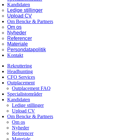
Kandidaten
Ledige stillinger
Upload CV
Om Bencke & Partners
Om os
Nyheder
Referencer
Materiale
Persondatapolitik
Kontakt
Rekruttering
Headhunting
CFO Services
Outplacement
Outplacement FAQ
Specialistområder
Kandidaten
Ledige stillinger
Upload CV
Om Bencke & Partners
Om os
Nyheder
Referencer
Materiale