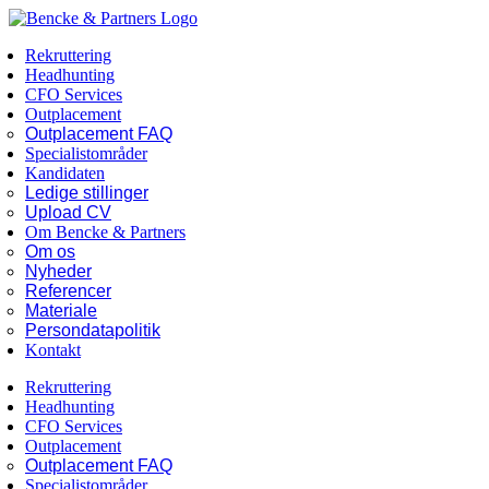
Skip
Facebook
LinkedIn
to
Rekruttering
content
Headhunting
CFO Services
Outplacement
Outplacement FAQ
Specialistområder
Kandidaten
Ledige stillinger
Upload CV
Om Bencke & Partners
Om os
Nyheder
Referencer
Materiale
Persondatapolitik
Kontakt
Rekruttering
Headhunting
CFO Services
Outplacement
Outplacement FAQ
Specialistområder