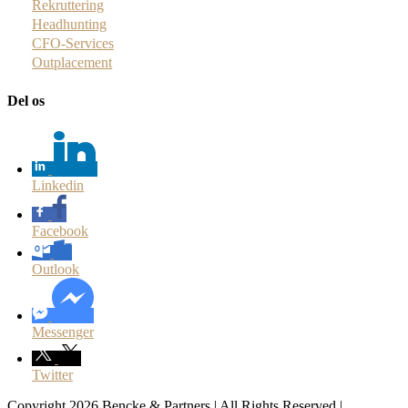
Rekruttering
Headhunting
CFO-Services
Outplacement
Del os
Linkedin
Facebook
Outlook
Messenger
Twitter
Copyright 2026 Bencke & Partners | All Rights Reserved |