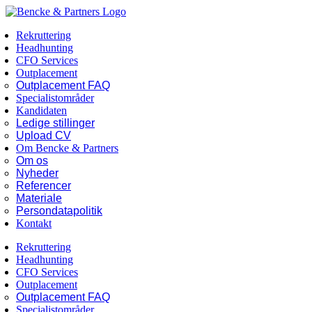
Skip
Facebook
LinkedIn
to
Rekruttering
content
Headhunting
CFO Services
Outplacement
Outplacement FAQ
Specialistområder
Kandidaten
Ledige stillinger
Upload CV
Om Bencke & Partners
Om os
Nyheder
Referencer
Materiale
Persondatapolitik
Kontakt
Rekruttering
Headhunting
CFO Services
Outplacement
Outplacement FAQ
Specialistområder