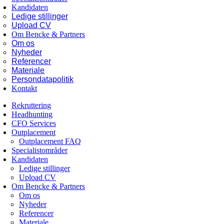
Kandidaten
Ledige stillinger
Upload CV
Om Bencke & Partners
Om os
Nyheder
Referencer
Materiale
Persondatapolitik
Kontakt
Rekruttering
Headhunting
CFO Services
Outplacement
Outplacement FAQ
Specialistområder
Kandidaten
Ledige stillinger
Upload CV
Om Bencke & Partners
Om os
Nyheder
Referencer
Materiale