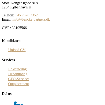
Store Kongensgade 81A
1264 København K
Telefon:
+45 7070 7352
Email:
info@bencke-partners.dk
CVR: 38105566
Kandidaten
Upload CV
Services
Rekruttering
Headhunting
CFO-Services
Outplacement
Del os