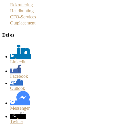
Rekruttering
Headhunting
CFO-Services
Outplacement
Del os
Linkedin
Facebook
Outlook
Messenger
Twitter