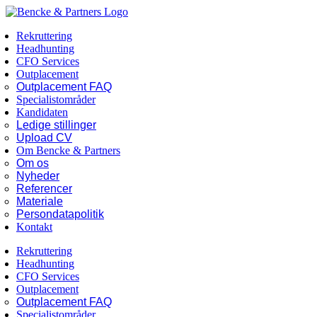
Skip
Facebook
LinkedIn
to
Rekruttering
content
Headhunting
CFO Services
Outplacement
Outplacement FAQ
Specialistområder
Kandidaten
Ledige stillinger
Upload CV
Om Bencke & Partners
Om os
Nyheder
Referencer
Materiale
Persondatapolitik
Kontakt
Rekruttering
Headhunting
CFO Services
Outplacement
Outplacement FAQ
Specialistområder