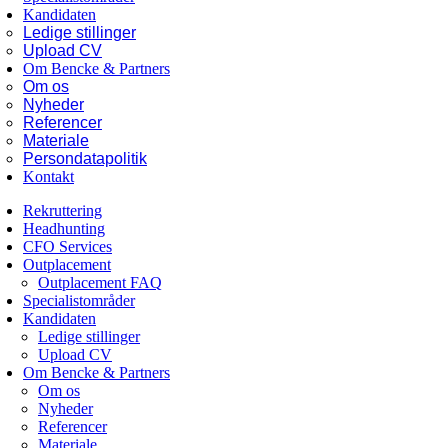
Kandidaten
Ledige stillinger
Upload CV
Om Bencke & Partners
Om os
Nyheder
Referencer
Materiale
Persondatapolitik
Kontakt
Rekruttering
Headhunting
CFO Services
Outplacement
Outplacement FAQ
Specialistområder
Kandidaten
Ledige stillinger
Upload CV
Om Bencke & Partners
Om os
Nyheder
Referencer
Materiale