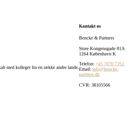
Kontakt os
Bencke & Partners
Store Kongensgade 81A
1264 København K
Telefon:
+45 7070 7352
skab med kolleger fra en række andre lande.
Email:
info@bencke-
partners.dk
CVR: 38105566