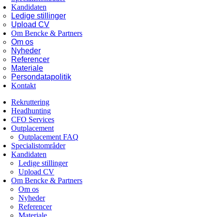
Kandidaten
Ledige stillinger
Upload CV
Om Bencke & Partners
Om os
Nyheder
Referencer
Materiale
Persondatapolitik
Kontakt
Rekruttering
Headhunting
CFO Services
Outplacement
Outplacement FAQ
Specialistområder
Kandidaten
Ledige stillinger
Upload CV
Om Bencke & Partners
Om os
Nyheder
Referencer
Materiale