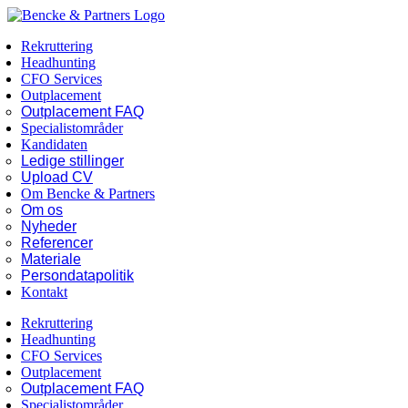
Skip
Facebook
LinkedIn
to
Rekruttering
content
Headhunting
CFO Services
Outplacement
Outplacement FAQ
Specialistområder
Kandidaten
Ledige stillinger
Upload CV
Om Bencke & Partners
Om os
Nyheder
Referencer
Materiale
Persondatapolitik
Kontakt
Rekruttering
Headhunting
CFO Services
Outplacement
Outplacement FAQ
Specialistområder