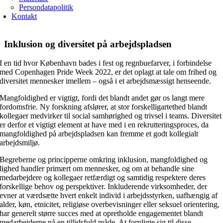
Persondatapolitik
Kontakt
Inklusion og diversitet på arbejdspladsen
I en tid hvor København bades i fest og regnbuefarver, i forbindelse
med Copenhagen Pride Week 2022, er det oplagt at tale om frihed og
diversitet mennesker imellem – også i et arbejdsmæssigt henseende.
Mangfoldighed er vigtigt, fordi det blandt andet gør os langt mere
fordomsfrie. Ny forskning afslører, at stor forskelligartethed blandt
kollegaer medvirker til social samhørighed og trivsel i teams. Diversitet
er derfor et vigtigt element at have med i en rekrutteringsproces, da
mangfoldighed på arbejdspladsen kan fremme et godt kollegialt
arbejdsmiljø.
Begreberne og principperne omkring inklusion, mangfoldighed og
lighed handler primært om mennesker, og om at behandle sine
medarbejdere og kollegaer retfærdigt og samtidig respektere deres
forskellige behov og perspektiver. Inkluderende virksomheder, der
evner at værdsætte hvert enkelt individ i arbejdsstyrken, uafhængig af
alder, køn, etnicitet, religiøse overbevisninger eller seksuel orientering,
har generelt større succes med at opretholde engagementet blandt
medarbejderne på en tillidsfuld måde. At forpligte sig til disse