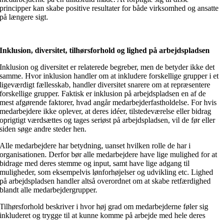
principper kan skabe positive resultater for både virksomhed og ansatte
på længere sigt.
Inklusion, diversitet, tilhørsforhold og lighed på arbejdspladsen
Inklusion og diversitet er relaterede begreber, men de betyder ikke det
samme. Hvor inklusion handler om at inkludere forskellige grupper i et
ligeværdigt fællesskab, handler diversitet snarere om at repræsentere
forskellige grupper. Faktisk er inklusion på arbejdspladsen en af de
mest afgørende faktorer, hvad angår medarbejderfastholdelse. For hvis
medarbejdere ikke oplever, at deres idéer, tilstedeværelse eller bidrag
oprigtigt værdsættes og tages seriøst på arbejdspladsen, vil de før eller
siden søge andre steder hen.
Alle medarbejdere har betydning, uanset hvilken rolle de har i
organisationen. Derfor bør alle medarbejdere have lige mulighed for at
bidrage med deres stemme og input, samt have lige adgang til
muligheder, som eksempelvis lønforhøjelser og udvikling etc. Lighed
på arbejdspladsen handler altså overordnet om at skabe retfærdighed
blandt alle medarbejdergrupper.
Tilhørsforhold beskriver i hvor høj grad om medarbejderne føler sig
inkluderet og trygge til at kunne komme på arbejde med hele deres