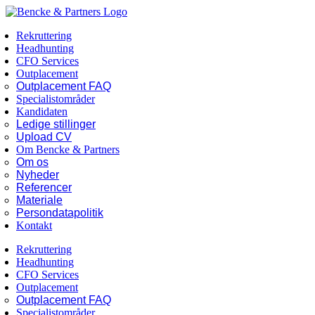
Skip
Facebook
LinkedIn
to
Rekruttering
content
Headhunting
CFO Services
Outplacement
Outplacement FAQ
Specialistområder
Kandidaten
Ledige stillinger
Upload CV
Om Bencke & Partners
Om os
Nyheder
Referencer
Materiale
Persondatapolitik
Kontakt
Rekruttering
Headhunting
CFO Services
Outplacement
Outplacement FAQ
Specialistområder