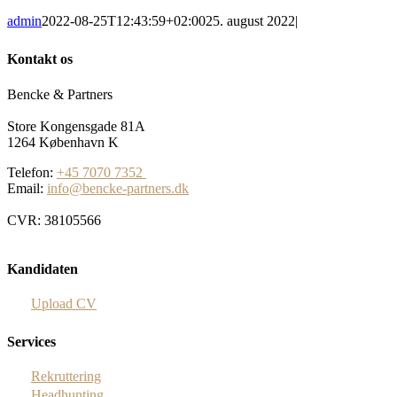
admin
2022-08-25T12:43:59+02:00
25. august 2022
|
Kontakt os
Bencke & Partners
Store Kongensgade 81A
1264 København K
Telefon:
+45 7070 7352
Email:
info@bencke-partners.dk
CVR: 38105566
Kandidaten
Upload CV
Services
Rekruttering
Headhunting