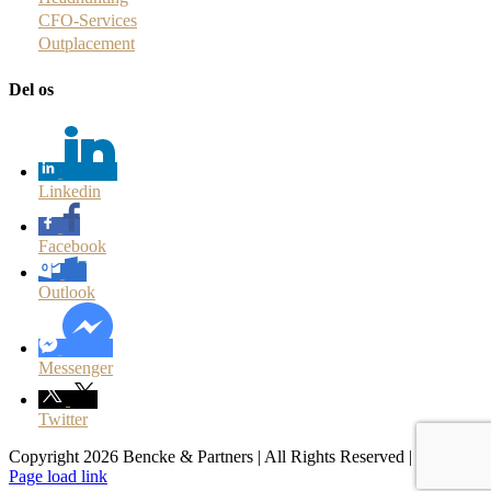
CFO-Services
Outplacement
Del os
Linkedin
Facebook
Outlook
Messenger
Twitter
Copyright 2026 Bencke & Partners | All Rights Reserved |
Facebook
LinkedIn
Page load link