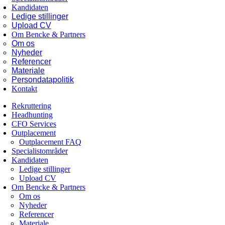
Kandidaten
Ledige stillinger
Upload CV
Om Bencke & Partners
Om os
Nyheder
Referencer
Materiale
Persondatapolitik
Kontakt
Rekruttering
Headhunting
CFO Services
Outplacement
Outplacement FAQ
Specialistområder
Kandidaten
Ledige stillinger
Upload CV
Om Bencke & Partners
Om os
Nyheder
Referencer
Materiale