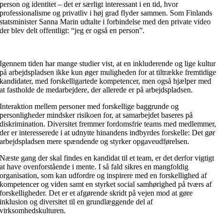
person og identitet – det er særligt interessant i en tid, hvor
professionalisme og privatliv i høj grad flyder sammen. Som Finlands
statsminister Sanna Marin udtalte i forbindelse med den private video
der blev delt offentligt: “jeg er også en person”.
Igennem tiden har mange studier vist, at en inkluderende og lige kultur
på arbejdspladsen ikke kun øger muligheden for at tiltrække fremtidige
kandidater, med forskelligartede kompetencer, men også hjælper med
at fastholde de medarbejdere, der allerede er på arbejdspladsen.
Interaktion mellem personer med forskellige baggrunde og
personligheder mindsker risikoen for, at samarbejdet baseres på
diskrimination. Diversitet fremmer fordomsfrie teams med medlemmer,
der er interesserede i at udnytte hinandens indbyrdes forskelle: Det gør
arbejdspladsen mere spændende og styrker opgaveudførelsen.
Næste gang der skal findes en kandidat til et team, er det derfor vigtigt
at have ovenforstående i mente. I så fald sikres en mangfoldig
organisation, som kan udfordre og inspirere med en forskellighed af
kompetencer og viden samt en styrket social samhørighed på tværs af
forskelligheder. Det er et afgørende skridt på vejen mod at gøre
inklusion og diversitet til en grundlæggende del af
virksomhedskulturen.