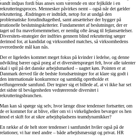
vandt indpas fordi bias anses som værende en stor fejlkilde i en
rekrutteringsproces. Mennesker påvirkes nemt – også når det gælder
rekruttering. Ændringen er indtrådt, netop for at undgå den
problematiske forudindtagethed, samt ansættelser der bygger på
irrationelle beslutningskriterier. Fundamentet af beslutninger, der er
taget ud fra mavefornemmelser, er nemlig ofte årsag til fejlansættelser.
Diversitets-strategier der indfries gennem blind rekruttering sørger
derimod for, at kandidat og virksomhed matches, så virksomhedens
overordnede mål kan nås.
Der er ligeledes kommet meget fokus på kvinder i ledelse, og denne
udvikling bærer også præg af et diversitetspræget felt, hvor alle talenter
skal i spil på det danske arbejdsmarked – uagtet køn. Pointen er at
Danmark derved får de bedste forudsætninger for at klare sig godt i
den internationale konkurrence og samtidig opretholde et
velfungerende samfund. Der tegner sig et billede af, at vi ikke har set
det sidste til bevågenheden vedrørerende diversitet i
rekrutteringsbranchen.
Man kan så spørge sig selv, hvor længe disse tendenser fortsætter, om
de er kommet for at blive, eller om vi i virkeligheden bevæger os hen
imod et skift for at sikre arbejdspladsens teamdynamikker?
En række af de helt store tendenser i samfundet hviler også på de
relationer, vi har med andre – både arbejdsmæssigt og privat. HR