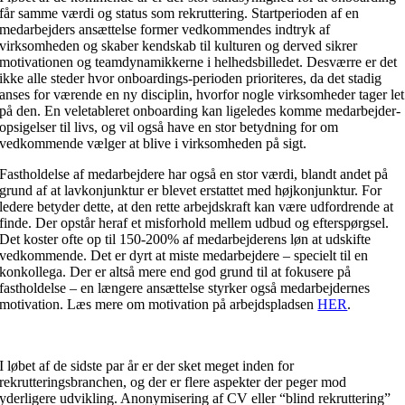
får samme værdi og status som rekruttering. Startperioden af en
medarbejders ansættelse former vedkommendes indtryk af
virksomheden og skaber kendskab til kulturen og derved sikrer
motivationen og teamdynamikkerne i helhedsbilledet. Desværre er det
ikke alle steder hvor onboardings-perioden prioriteres, da det stadig
anses for værende en ny disciplin, hvorfor nogle virksomheder tager let
på den. En veletableret onboarding kan ligeledes komme medarbejder-
opsigelser til livs, og vil også have en stor betydning for om
vedkommende vælger at blive i virksomheden på sigt.
Fastholdelse af medarbejdere har også en stor værdi, blandt andet på
grund af at lavkonjunktur er blevet erstattet med højkonjunktur. For
ledere betyder dette, at den rette arbejdskraft kan være udfordrende at
finde. Der opstår heraf et misforhold mellem udbud og efterspørgsel.
Det koster ofte op til 150-200% af medarbejderens løn at udskifte
vedkommende. Det er dyrt at miste medarbejdere – specielt til en
konkollega. Der er altså mere end god grund til at fokusere på
fastholdelse – en længere ansættelse styrker også medarbejdernes
motivation. Læs mere om motivation på arbejdspladsen
HER
.
I løbet af de sidste par år er der sket meget inden for
rekrutteringsbranchen, og der er flere aspekter der peger mod
yderligere udvikling. Anonymisering af CV eller “blind rekruttering”