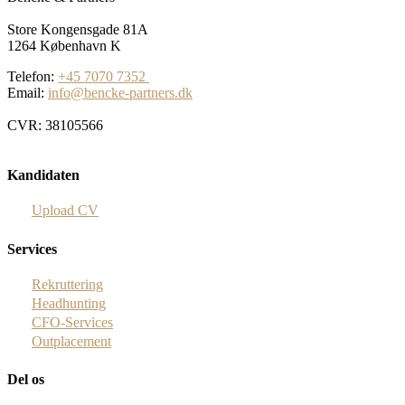
Store Kongensgade 81A
1264 København K
Telefon:
+45 7070 7352
Email:
info@bencke-partners.dk
CVR: 38105566
Kandidaten
Upload CV
Services
Rekruttering
Headhunting
CFO-Services
Outplacement
Del os