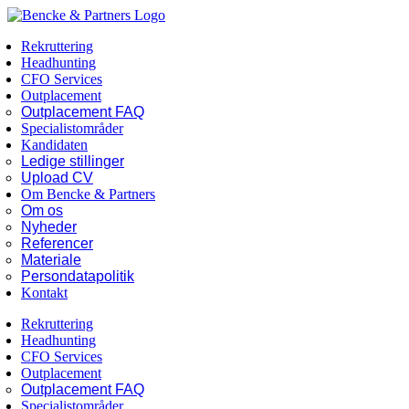
Skip
Facebook
LinkedIn
to
Rekruttering
content
Headhunting
CFO Services
Outplacement
Outplacement FAQ
Specialistområder
Kandidaten
Ledige stillinger
Upload CV
Om Bencke & Partners
Om os
Nyheder
Referencer
Materiale
Persondatapolitik
Kontakt
Rekruttering
Headhunting
CFO Services
Outplacement
Outplacement FAQ
Specialistområder