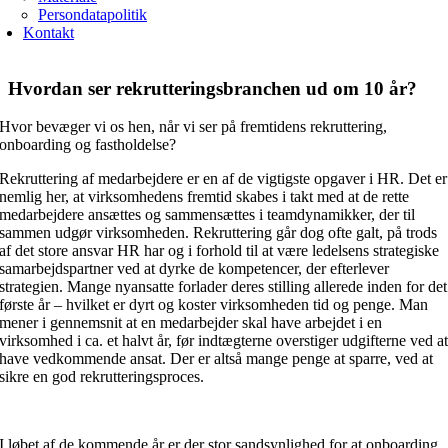
Persondatapolitik
Kontakt
Hvordan ser rekrutteringsbranchen ud om 10 år?
Hvor bevæger vi os hen, når vi ser på fremtidens rekruttering,
onboarding og fastholdelse?
Rekruttering af medarbejdere er en af de vigtigste opgaver i HR. Det er
nemlig her, at virksomhedens fremtid skabes i takt med at de rette
medarbejdere ansættes og sammensættes i teamdynamikker, der til
sammen udgør virksomheden. Rekruttering går dog ofte galt, på trods
af det store ansvar HR har og i forhold til at være ledelsens strategiske
samarbejdspartner ved at dyrke de kompetencer, der efterlever
strategien. Mange nyansatte forlader deres stilling allerede inden for det
første år – hvilket er dyrt og koster virksomheden tid og penge. Man
mener i gennemsnit at en medarbejder skal have arbejdet i en
virksomhed i ca. et halvt år, før indtægterne overstiger udgifterne ved a
have vedkommende ansat. Der er altså mange penge at sparre, ved at
sikre en god rekrutteringsproces.
I løbet af de kommende år er der stor sandsynlighed for at onboarding