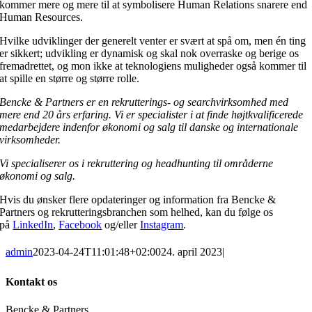
kommer mere og mere til at symbolisere Human Relations snarere end
Human Resources.
Hvilke udviklinger der generelt venter er svært at spå om, men én ting
er sikkert; udvikling er dynamisk og skal nok overraske og berige os
fremadrettet, og mon ikke at teknologiens muligheder også kommer til
at spille en større og større rolle.
Bencke & Partners er en rekrutterings- og searchvirksomhed med
mere end 20 års erfaring. Vi er
specialister i at finde højtkvalificerede
medarbejdere indenfor økonomi og salg til danske og internationale
virksomheder.
Vi specialiserer os i rekruttering og headhunting til områderne
økonomi og salg.
Hvis du ønsker flere opdateringer og information fra Bencke &
Partners og rekrutteringsbranchen som helhed, kan du følge os
på
LinkedIn
,
Facebook
og/eller
Instagram
.
admin
2023-04-24T11:01:48+02:00
24. april 2023
|
Kontakt os
Bencke & Partners