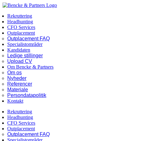
Skip
Facebook
LinkedIn
to
Rekruttering
content
Headhunting
CFO Services
Outplacement
Outplacement FAQ
Specialistområder
Kandidaten
Ledige stillinger
Upload CV
Om Bencke & Partners
Om os
Nyheder
Referencer
Materiale
Persondatapolitik
Kontakt
Rekruttering
Headhunting
CFO Services
Outplacement
Outplacement FAQ
Specialistområder