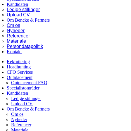
Kandidaten
Ledige stillinger
Upload CV
Om Bencke & Partners
Om os
Nyheder
Referencer
Materiale
Persondatapolitik
Kontakt
Rekruttering
Headhunting
CFO Services
Outplacement
Outplacement FAQ
Specialistområder
Kandidaten
Ledige stillinger
Upload CV
Om Bencke & Partners
Om os
Nyheder
Referencer
Materiale