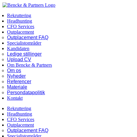
Skip
Facebook
LinkedIn
to
Rekruttering
content
Headhunting
CFO Services
Outplacement
Outplacement FAQ
Specialistområder
Kandidaten
Ledige stillinger
Upload CV
Om Bencke & Partners
Om os
Nyheder
Referencer
Materiale
Persondatapolitik
Kontakt
Rekruttering
Headhunting
CFO Services
Outplacement
Outplacement FAQ
Specialistområder