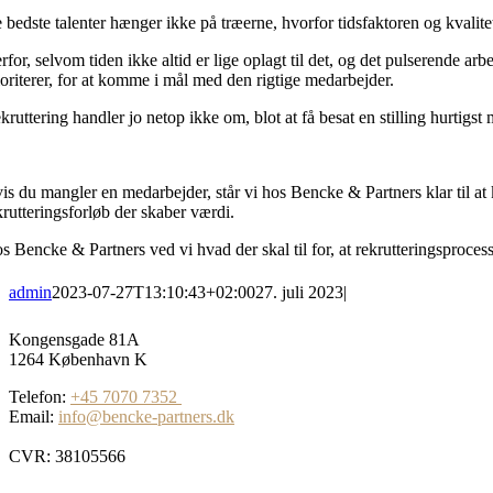
 bedste talenter hænger ikke på træerne, hvorfor tidsfaktoren og kvalitet
rfor, selvom tiden ikke altid er lige oplagt til det, og det pulserende ar
ioriterer, for at komme i mål med den rigtige medarbejder.
kruttering handler jo netop ikke om, blot at få besat en stilling hurtig
is du mangler en medarbejder, står vi hos Bencke & Partners klar til at k
krutteringsforløb der skaber værdi.
s Bencke & Partners ved vi hvad der skal til for, at rekrutteringsprocess
admin
2023-07-27T13:10:43+02:00
27. juli 2023
|
Kongensgade 81A
1264 København K
Telefon:
+45 7070 7352
Email:
info@bencke-partners.dk
CVR: 38105566