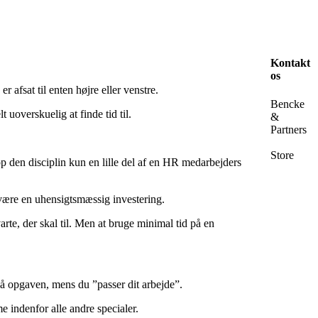
Kontakt
os
 afsat til enten højre eller venstre.
Bencke
uoverskuelig at finde tid til.
&
Partners
Store
top den disciplin kun en lille del af en HR medarbejders
 være en uhensigtsmæssig investering.
rte, der skal til. Men at bruge minimal tid på en
 på opgaven, mens du ”passer dit arbejde”.
e indenfor alle andre specialer.