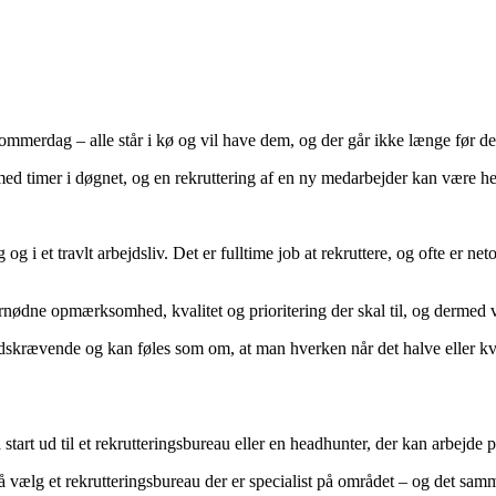
ommerdag – alle står i kø og vil have dem, og der går ikke længe før de er
d timer i døgnet, og en rekruttering af en ny medarbejder kan være helt 
og i et travlt arbejdsliv.
Det er fulltime job at rekruttere, og ofte er ne
fornødne opmærksomhed, kvalitet og prioritering der skal til, og dermed
tidskrævende og kan føles som om, at man hverken når det halve eller kva
a start ud til et rekrutteringsbureau eller en headhunter, der kan arbejde
å vælg et rekrutteringsbureau der er specialist på området – og det samm