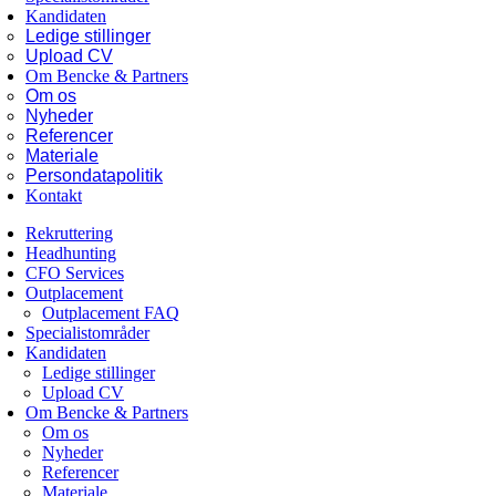
Kandidaten
Ledige stillinger
Upload CV
Om Bencke & Partners
Om os
Nyheder
Referencer
Materiale
Persondatapolitik
Kontakt
Rekruttering
Headhunting
CFO Services
Outplacement
Outplacement FAQ
Specialistområder
Kandidaten
Ledige stillinger
Upload CV
Om Bencke & Partners
Om os
Nyheder
Referencer
Materiale