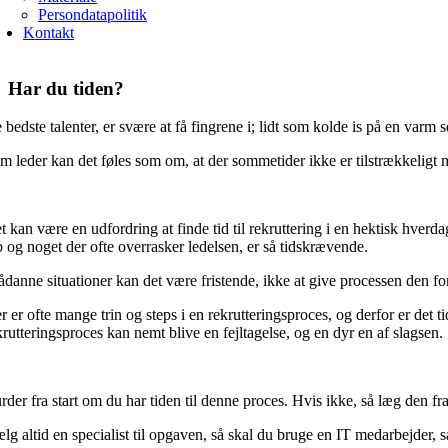
Persondatapolitik
Kontakt
Har du tiden?
 bedste talenter, er svære at få fingrene i; lidt som kolde is på en varm s
m leder kan det føles som om, at der sommetider ikke er tilstrækkeligt me
t kan være en udfordring at finde tid til rekruttering i en hektisk hverdag 
b og noget der ofte overrasker ledelsen, er så tidskrævende.
sådanne situationer kan det være fristende, ikke at give processen den 
r er ofte mange trin og steps i en rekrutteringsproces, og derfor er det 
krutteringsproces kan nemt blive en fejltagelse, og en dyr en af slagsen.
rder fra start om du har tiden til denne proces. Hvis ikke, så læg den fr
lg altid en specialist til opgaven, så skal du bruge en IT medarbejder, s