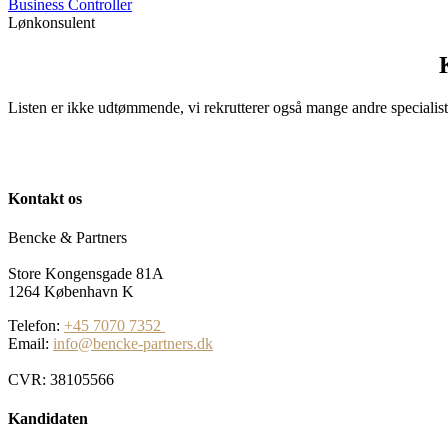
Business Controller
Lønkonsulent
Listen er ikke udtømmende, vi rekrutterer også mange andre specialist-
Kontakt os
Bencke & Partners
Store Kongensgade 81A
1264 København K
Telefon:
+45 7070 7352
Email:
info@bencke-partners.dk
CVR: 38105566
Kandidaten