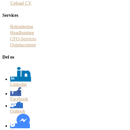
Upload CV
Services
Rekruttering
Headhunting
CFO-Services
Outplacement
Del os
Linkedin
Facebook
Outlook