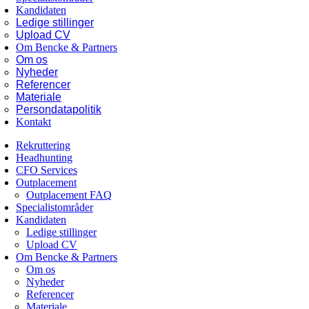
Kandidaten
Ledige stillinger
Upload CV
Om Bencke & Partners
Om os
Nyheder
Referencer
Materiale
Persondatapolitik
Kontakt
Rekruttering
Headhunting
CFO Services
Outplacement
Outplacement FAQ
Specialistområder
Kandidaten
Ledige stillinger
Upload CV
Om Bencke & Partners
Om os
Nyheder
Referencer
Materiale