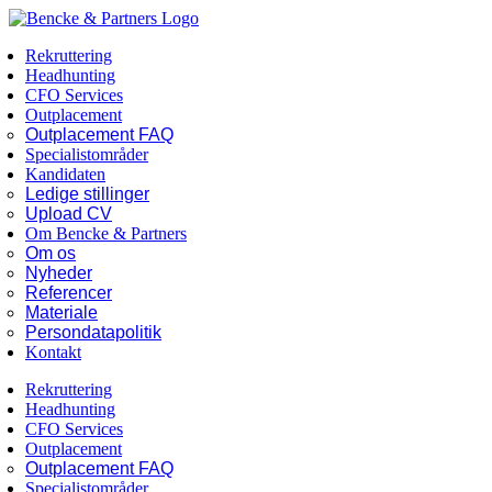
Skip
Facebook
LinkedIn
to
Rekruttering
content
Headhunting
CFO Services
Outplacement
Outplacement FAQ
Specialistområder
Kandidaten
Ledige stillinger
Upload CV
Om Bencke & Partners
Om os
Nyheder
Referencer
Materiale
Persondatapolitik
Kontakt
Rekruttering
Headhunting
CFO Services
Outplacement
Outplacement FAQ
Specialistområder