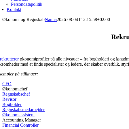
Persondatapolitik
Kontakt
Økonomi og Regnskab
Nanna
2026-08-04T12:15:58+02:00
Rekru
i
rekrutterer
økonomiprofiler på alle niveauer – fra bogholderi og lønadm
rksomheder med at finde specialister og ledere, der skaber overblik, styr
sempler på stillinger:
CFO
Økonomichef
Regnskabschef
Revisor
Bogholder
Regnskabsmedarbejder
Økonomiassistent
Accounting Manager
Financial Controller