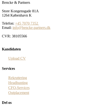
Bencke & Partners
Store Kongensgade 81A
1264 København K
Telefon:
+45 7070 7352
Email:
info@bencke-partners.dk
CVR: 38105566
Kandidaten
Upload CV
Services
Rekruttering
Headhunting
CFO-Services
Outplacement
Del os