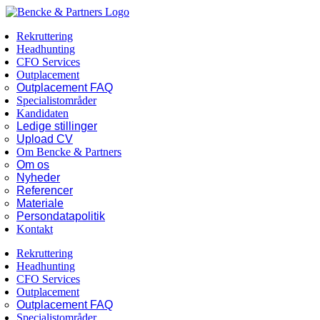
Skip
Facebook
LinkedIn
to
Rekruttering
content
Headhunting
CFO Services
Outplacement
Outplacement FAQ
Specialistområder
Kandidaten
Ledige stillinger
Upload CV
Om Bencke & Partners
Om os
Nyheder
Referencer
Materiale
Persondatapolitik
Kontakt
Rekruttering
Headhunting
CFO Services
Outplacement
Outplacement FAQ
Specialistområder