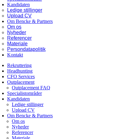
Kandidaten
Ledige stillinger
Upload CV
Om Bencke & Partners
Om os
Nyheder
Referencer
Materiale
Persondatapolitik
Kontakt
Rekruttering
Headhunting
CFO Services
Outplacement
Outplacement FAQ
Specialistområder
Kandidaten
Ledige stillinger
Upload CV
Om Bencke & Partners
Om os
Nyheder
Referencer
Materiale