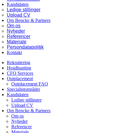
Kandidaten
Ledige stillinger
Upload CV
Om Bencke & Partners
Om os
Nyheder
Referencer
Materiale
Persondatapolitik
Kontakt
Rekruttering
Headhunting
CFO Services
Outplacement
Outplacement FAQ
Specialistområder
Kandidaten
Ledige stillinger
Upload CV
Om Bencke & Partners
Om os
Nyheder
Referencer
Materiale