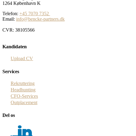
1264 København K
Telefon:
+45 7070 7352
Email:
info@bencke-partners.dk
CVR: 38105566
Kandidaten
Upload CV
Services
Rekruttering
Headhunting
CFO-Services
Outplacement
Del os