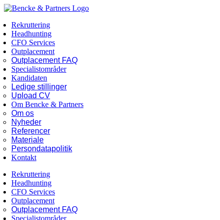
Skip
Facebook
LinkedIn
to
Rekruttering
content
Headhunting
CFO Services
Outplacement
Outplacement FAQ
Specialistområder
Kandidaten
Ledige stillinger
Upload CV
Om Bencke & Partners
Om os
Nyheder
Referencer
Materiale
Persondatapolitik
Kontakt
Rekruttering
Headhunting
CFO Services
Outplacement
Outplacement FAQ
Specialistområder