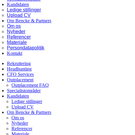
Kandidaten
Ledige stillinger
Upload CV
Om Bencke & Partners
Om os
Nyheder
Referencer
Materiale
Persondatapolitik
Kontakt
Rekruttering
Headhunting
CFO Services
Outplacement
Outplacement FAQ
Specialistområder
Kandidaten
Ledige stillinger
Upload CV
Om Bencke & Partners
Om os
Nyheder
Referencer
Materiale