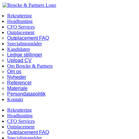
Skip
Facebook
LinkedIn
to
Rekruttering
content
Headhunting
CFO Services
Outplacement
Outplacement FAQ
Specialistområder
Kandidaten
Ledige stillinger
Upload CV
Om Bencke & Partners
Om os
Nyheder
Referencer
Materiale
Persondatapolitik
Kontakt
Rekruttering
Headhunting
CFO Services
Outplacement
Outplacement FAQ
Specialistområder