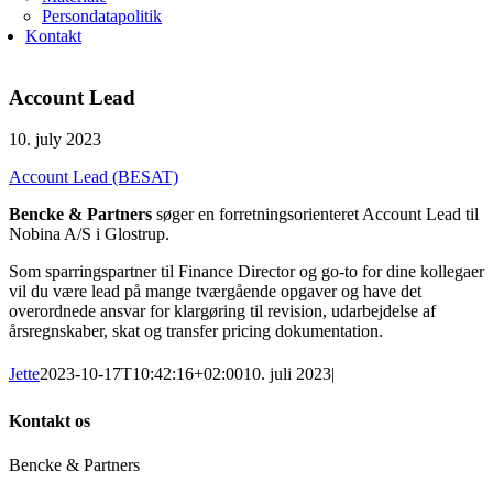
Persondatapolitik
Kontakt
Account Lead
10. july 2023
Account Lead (BESAT)
Bencke & Partners
søger en forretningsorienteret Account Lead til
Nobina A/S i Glostrup.
Som sparringspartner til Finance Director og go-to for dine kollegaer
vil du være lead på mange tværgående opgaver og have det
overordnede ansvar for klargøring til revision, udarbejdelse af
årsregnskaber, skat og transfer pricing dokumentation.
Jette
2023-10-17T10:42:16+02:00
10. juli 2023
|
Kontakt os
Bencke & Partners