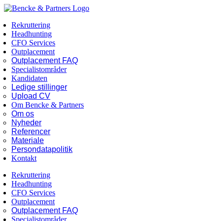
Skip
Facebook
LinkedIn
to
Rekruttering
content
Headhunting
CFO Services
Outplacement
Outplacement FAQ
Specialistområder
Kandidaten
Ledige stillinger
Upload CV
Om Bencke & Partners
Om os
Nyheder
Referencer
Materiale
Persondatapolitik
Kontakt
Rekruttering
Headhunting
CFO Services
Outplacement
Outplacement FAQ
Specialistområder