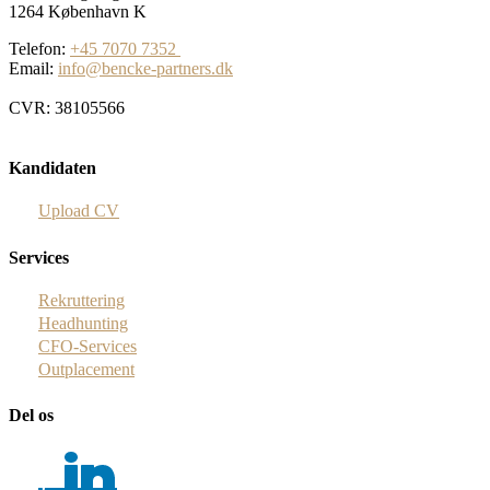
1264 København K
Telefon:
+45 7070 7352
Email:
info@bencke-partners.dk
CVR: 38105566
Kandidaten
Upload CV
Services
Rekruttering
Headhunting
CFO-Services
Outplacement
Del os