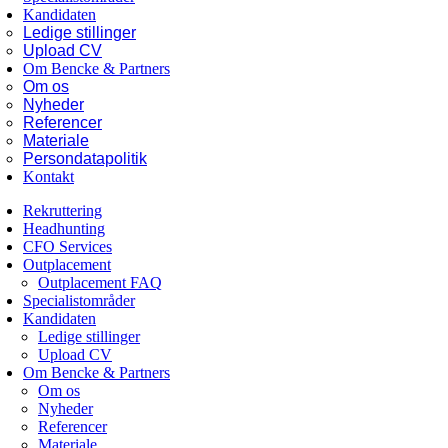
Kandidaten
Ledige stillinger
Upload CV
Om Bencke & Partners
Om os
Nyheder
Referencer
Materiale
Persondatapolitik
Kontakt
Rekruttering
Headhunting
CFO Services
Outplacement
Outplacement FAQ
Specialistområder
Kandidaten
Ledige stillinger
Upload CV
Om Bencke & Partners
Om os
Nyheder
Referencer
Materiale