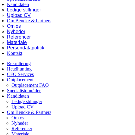
Kandidaten
Ledige stillinger
Upload CV
Om Bencke & Partners
Om os
Nyheder
Referencer
Materiale
Persondatapolitik
Kontakt
Rekruttering
Headhunting
CFO Services
Outplacement
Outplacement FAQ
Specialistområder
Kandidaten
Ledige stillinger
Upload CV
Om Bencke & Partners
Om os
Nyheder
Referencer
Materiale