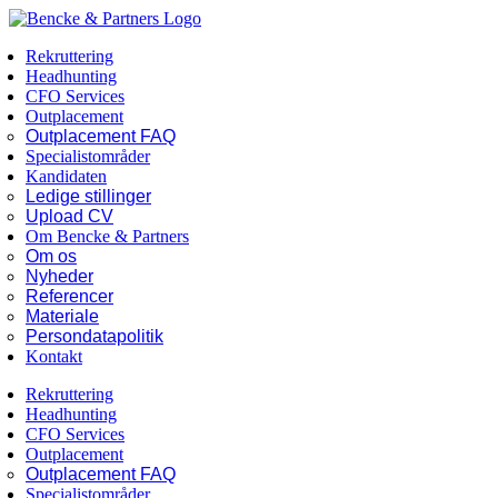
Skip
Facebook
LinkedIn
to
Rekruttering
content
Headhunting
CFO Services
Outplacement
Outplacement FAQ
Specialistområder
Kandidaten
Ledige stillinger
Upload CV
Om Bencke & Partners
Om os
Nyheder
Referencer
Materiale
Persondatapolitik
Kontakt
Rekruttering
Headhunting
CFO Services
Outplacement
Outplacement FAQ
Specialistområder