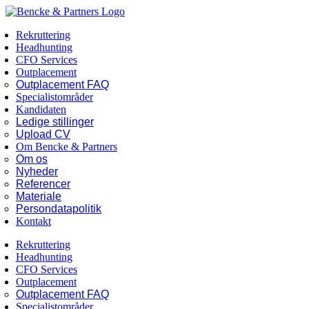
Skip
Facebook
LinkedIn
to
Rekruttering
content
Headhunting
CFO Services
Outplacement
Outplacement FAQ
Specialistområder
Kandidaten
Ledige stillinger
Upload CV
Om Bencke & Partners
Om os
Nyheder
Referencer
Materiale
Persondatapolitik
Kontakt
Rekruttering
Headhunting
CFO Services
Outplacement
Outplacement FAQ
Specialistområder