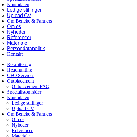
Kandidaten
Ledige stillinger
Upload CV
Om Bencke & Partners
Om os
Nyheder
Referencer
Materiale
Persondatapolitik
Kontakt
Rekruttering
Headhunting
CFO Services
Outplacement
Outplacement FAQ
Specialistområder
Kandidaten
Ledige stillinger
Upload CV
Om Bencke & Partners
Om os
Nyheder
Referencer
Materiale