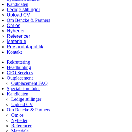
Kandidaten
Ledige stillinger
Upload CV
Om Bencke & Partners
Om os
Nyheder
Referencer
Materiale
Persondatapolitik
Kontakt
Rekruttering
Headhunting
CFO Services
Outplacement
Outplacement FAQ
Specialistområder
Kandidaten
Ledige stillinger
Upload CV
Om Bencke & Partners
Om os
Nyheder
Referencer
Materiale