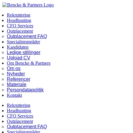
Skip
Facebook
LinkedIn
to
Rekruttering
content
Headhunting
CFO Services
Outplacement
Outplacement FAQ
Specialistområder
Kandidaten
Ledige stillinger
Upload CV
Om Bencke & Partners
Om os
Nyheder
Referencer
Materiale
Persondatapolitik
Kontakt
Rekruttering
Headhunting
CFO Services
Outplacement
Outplacement FAQ
Specialistområder