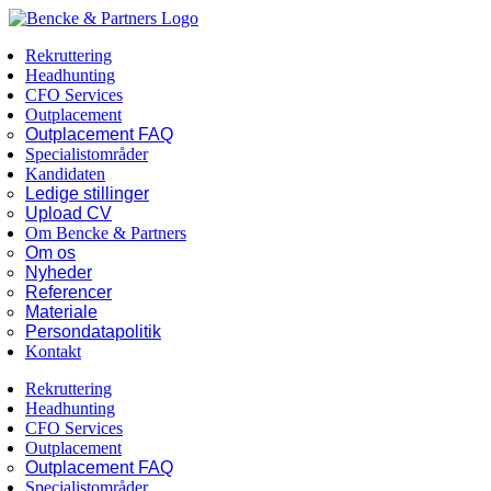
Skip
Facebook
LinkedIn
to
Rekruttering
content
Headhunting
CFO Services
Outplacement
Outplacement FAQ
Specialistområder
Kandidaten
Ledige stillinger
Upload CV
Om Bencke & Partners
Om os
Nyheder
Referencer
Materiale
Persondatapolitik
Kontakt
Rekruttering
Headhunting
CFO Services
Outplacement
Outplacement FAQ
Specialistområder