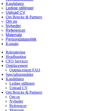
Kandidaten
Ledige stillinger
Upload CV
Om Bencke & Partners
Om os
Nyheder
Referencer
Materiale
Persondatapolitik
Kontakt
Rekruttering
Headhunting
CFO Services
Outplacement
Outplacement FAQ
Specialistområder
Kandidaten
Ledige stillinger
Upload CV
Om Bencke & Partners
Om os
Nyheder
Referencer
Materiale