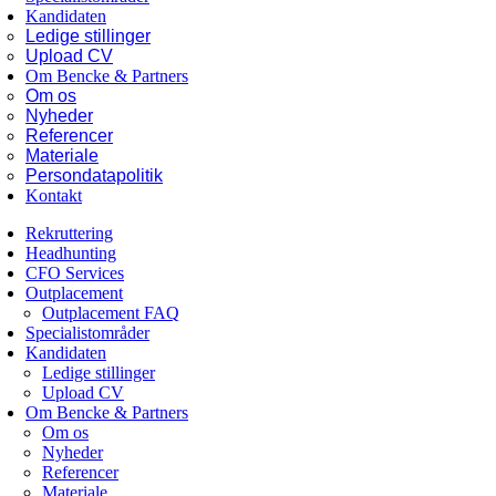
Kandidaten
Ledige stillinger
Upload CV
Om Bencke & Partners
Om os
Nyheder
Referencer
Materiale
Persondatapolitik
Kontakt
Rekruttering
Headhunting
CFO Services
Outplacement
Outplacement FAQ
Specialistområder
Kandidaten
Ledige stillinger
Upload CV
Om Bencke & Partners
Om os
Nyheder
Referencer
Materiale