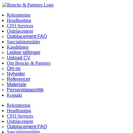
Skip
Facebook
LinkedIn
to
Rekruttering
content
Headhunting
CFO Services
Outplacement
Outplacement FAQ
Specialistområder
Kandidaten
Ledige stillinger
Upload CV
Om Bencke & Partners
Om os
Nyheder
Referencer
Materiale
Persondatapolitik
Kontakt
Rekruttering
Headhunting
CFO Services
Outplacement
Outplacement FAQ
Specialistområder