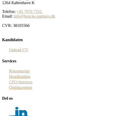
1264 København K
Telefon:
+45 7070 7352
Email:
info@bencke-partners.dk
CVR: 38105566
Kandidaten
Upload CV
Services
Rekruttering
Headhunting
CFO-Services
Outplacement
Del os