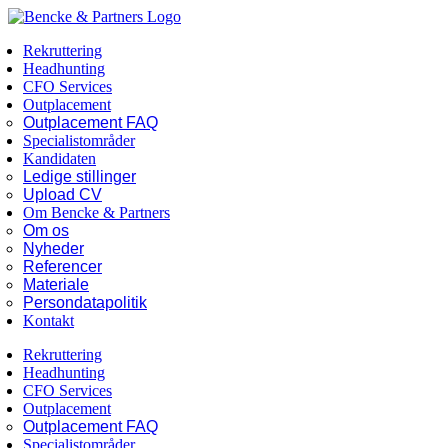
Skip
Facebook
LinkedIn
to
Rekruttering
content
Headhunting
CFO Services
Outplacement
Outplacement FAQ
Specialistområder
Kandidaten
Ledige stillinger
Upload CV
Om Bencke & Partners
Om os
Nyheder
Referencer
Materiale
Persondatapolitik
Kontakt
Rekruttering
Headhunting
CFO Services
Outplacement
Outplacement FAQ
Specialistområder