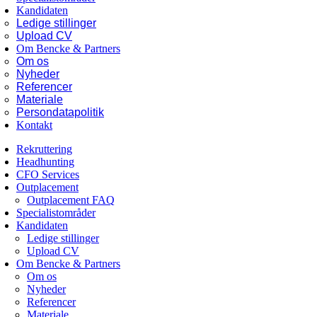
Kandidaten
Ledige stillinger
Upload CV
Om Bencke & Partners
Om os
Nyheder
Referencer
Materiale
Persondatapolitik
Kontakt
Rekruttering
Headhunting
CFO Services
Outplacement
Outplacement FAQ
Specialistområder
Kandidaten
Ledige stillinger
Upload CV
Om Bencke & Partners
Om os
Nyheder
Referencer
Materiale