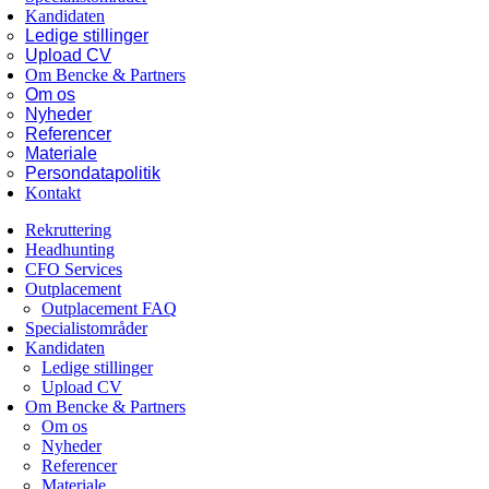
Kandidaten
Ledige stillinger
Upload CV
Om Bencke & Partners
Om os
Nyheder
Referencer
Materiale
Persondatapolitik
Kontakt
Rekruttering
Headhunting
CFO Services
Outplacement
Outplacement FAQ
Specialistområder
Kandidaten
Ledige stillinger
Upload CV
Om Bencke & Partners
Om os
Nyheder
Referencer
Materiale