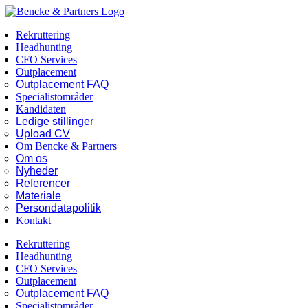
Skip
Facebook
LinkedIn
to
Rekruttering
content
Headhunting
CFO Services
Outplacement
Outplacement FAQ
Specialistområder
Kandidaten
Ledige stillinger
Upload CV
Om Bencke & Partners
Om os
Nyheder
Referencer
Materiale
Persondatapolitik
Kontakt
Rekruttering
Headhunting
CFO Services
Outplacement
Outplacement FAQ
Specialistområder