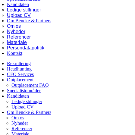
Kandidaten
Ledige stillinger
Upload CV
Om Bencke & Partners
Om os
Nyheder
Referencer
Materiale
Persondatapolitik
Kontakt
Rekruttering
Headhunting
CFO Services
Outplacement
Outplacement FAQ
Specialistområder
Kandidaten
Ledige stillinger
Upload CV
Om Bencke & Partners
Om os
Nyheder
Referencer
Materiale