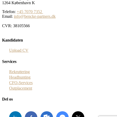
1264 København K
Telefon:
+45 7070 7352
Email:
info@bencke-partners.dk
CVR: 38105566
Kandidaten
Upload CV
Services
Rekruttering
Headhunting
CFO-Services
Outplacement
Del os