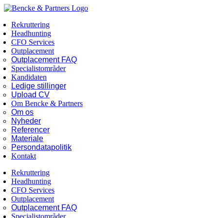
Skip
Facebook
LinkedIn
to
Rekruttering
content
Headhunting
CFO Services
Outplacement
Outplacement FAQ
Specialistområder
Kandidaten
Ledige stillinger
Upload CV
Om Bencke & Partners
Om os
Nyheder
Referencer
Materiale
Persondatapolitik
Kontakt
Rekruttering
Headhunting
CFO Services
Outplacement
Outplacement FAQ
Specialistområder