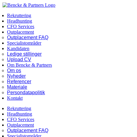
Skip
Facebook
LinkedIn
to
Rekruttering
content
Headhunting
CFO Services
Outplacement
Outplacement FAQ
Specialistområder
Kandidaten
Ledige stillinger
Upload CV
Om Bencke & Partners
Om os
Nyheder
Referencer
Materiale
Persondatapolitik
Kontakt
Rekruttering
Headhunting
CFO Services
Outplacement
Outplacement FAQ
Specialistområder