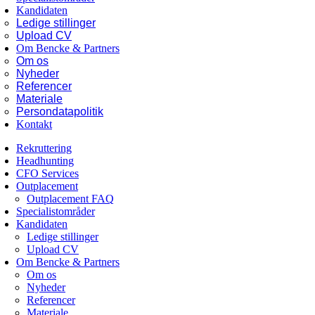
Kandidaten
Ledige stillinger
Upload CV
Om Bencke & Partners
Om os
Nyheder
Referencer
Materiale
Persondatapolitik
Kontakt
Rekruttering
Headhunting
CFO Services
Outplacement
Outplacement FAQ
Specialistområder
Kandidaten
Ledige stillinger
Upload CV
Om Bencke & Partners
Om os
Nyheder
Referencer
Materiale