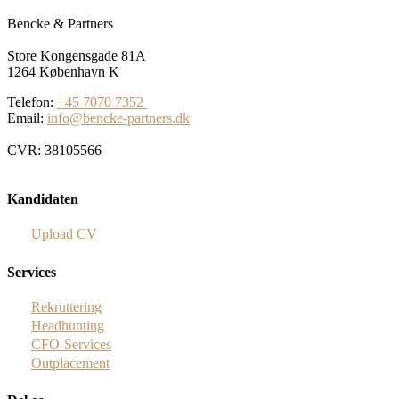
Bencke & Partners
Store Kongensgade 81A
1264 København K
Telefon:
+45 7070 7352
Email:
info@bencke-partners.dk
CVR: 38105566
Kandidaten
Upload CV
Services
Rekruttering
Headhunting
CFO-Services
Outplacement