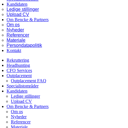
Kandidaten
Ledige stillinger
Upload CV
Om Bencke & Partners
Om os
Nyheder
Referencer
Materiale
Persondatapolitik
Kontakt
Rekruttering
Headhunting
CFO Services
Outplacement
Outplacement FAQ
Specialistområder
Kandidaten
Ledige stillinger
Upload CV
Om Bencke & Partners
Om os
Nyheder
Referencer
Materiale