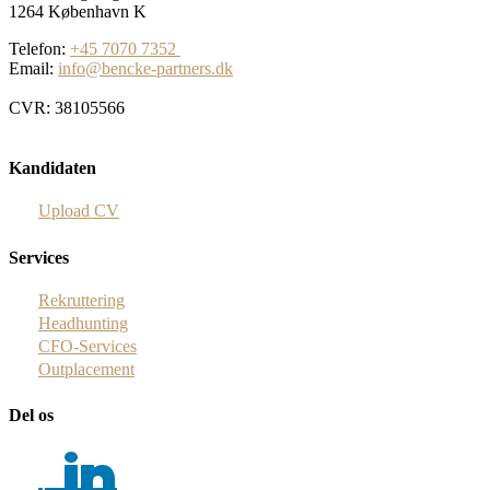
1264 København K
Telefon:
+45 7070 7352
Email:
info@bencke-partners.dk
CVR: 38105566
Kandidaten
Upload CV
Services
Rekruttering
Headhunting
CFO-Services
Outplacement
Del os