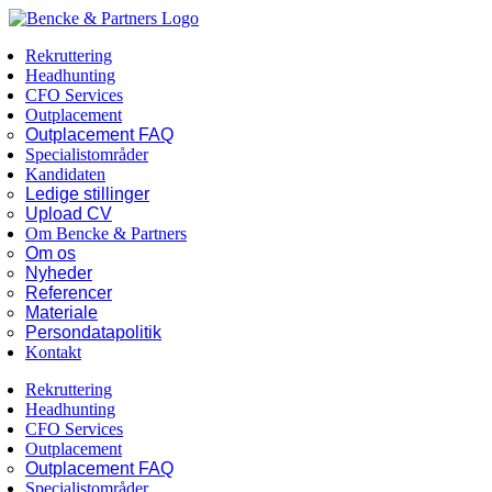
Skip
Facebook
LinkedIn
to
Rekruttering
content
Headhunting
CFO Services
Outplacement
Outplacement FAQ
Specialistområder
Kandidaten
Ledige stillinger
Upload CV
Om Bencke & Partners
Om os
Nyheder
Referencer
Materiale
Persondatapolitik
Kontakt
Rekruttering
Headhunting
CFO Services
Outplacement
Outplacement FAQ
Specialistområder