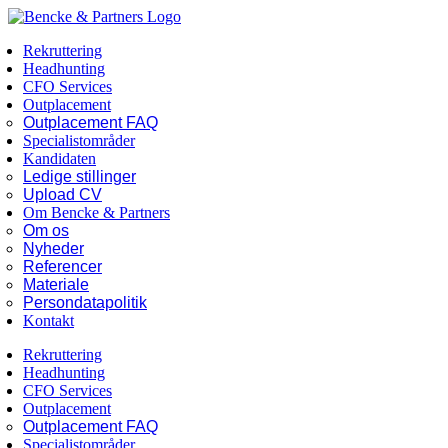
Skip
Facebook
LinkedIn
to
Rekruttering
content
Headhunting
CFO Services
Outplacement
Outplacement FAQ
Specialistområder
Kandidaten
Ledige stillinger
Upload CV
Om Bencke & Partners
Om os
Nyheder
Referencer
Materiale
Persondatapolitik
Kontakt
Rekruttering
Headhunting
CFO Services
Outplacement
Outplacement FAQ
Specialistområder