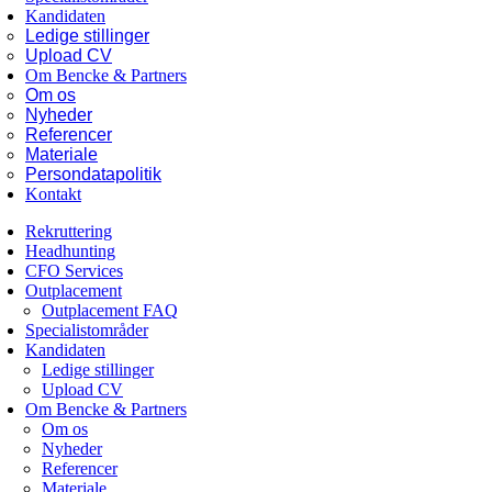
Kandidaten
Ledige stillinger
Upload CV
Om Bencke & Partners
Om os
Nyheder
Referencer
Materiale
Persondatapolitik
Kontakt
Rekruttering
Headhunting
CFO Services
Outplacement
Outplacement FAQ
Specialistområder
Kandidaten
Ledige stillinger
Upload CV
Om Bencke & Partners
Om os
Nyheder
Referencer
Materiale