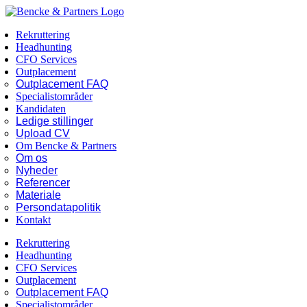
Skip
Facebook
LinkedIn
to
Rekruttering
content
Headhunting
CFO Services
Outplacement
Outplacement FAQ
Specialistområder
Kandidaten
Ledige stillinger
Upload CV
Om Bencke & Partners
Om os
Nyheder
Referencer
Materiale
Persondatapolitik
Kontakt
Rekruttering
Headhunting
CFO Services
Outplacement
Outplacement FAQ
Specialistområder