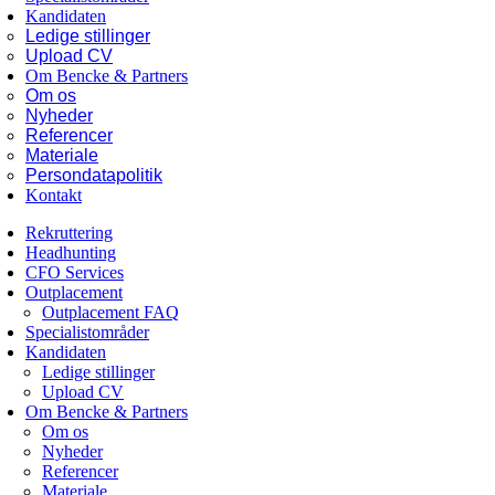
Kandidaten
Ledige stillinger
Upload CV
Om Bencke & Partners
Om os
Nyheder
Referencer
Materiale
Persondatapolitik
Kontakt
Rekruttering
Headhunting
CFO Services
Outplacement
Outplacement FAQ
Specialistområder
Kandidaten
Ledige stillinger
Upload CV
Om Bencke & Partners
Om os
Nyheder
Referencer
Materiale